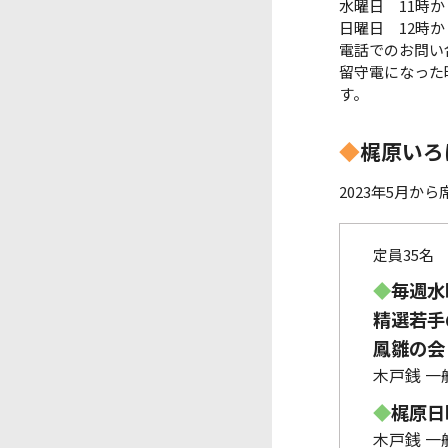
水曜日 11時か
日曜日 12時か
電話でのお問い
留守電になった
す。
◆
梶原いろ
2023年5月か
定員35名
◆
毎週水
精選若手の
鳳雛の会 
木戸銭 一般
◆
梶原日曜
木戸銭 一般