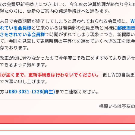
度の会費更新手続きにつきまして、今年度の決算処理が終わり今年
得たのちに、更新のご案内の発送手続きへと進みます。
末日で会員期間が終了してしまうと思われておられる会員様に、
W
れている会員様
と従来のいろは苦楽部の会員更新と同様に
郵便振
きをされている会員様
で時期がずれてしまう現象につき、新梶原
て、会則を見直して更新時期の平等化を進めていくべき改正を総
存でおります。
改正が間に合わなかったので今年度こそ改正をすすめてより良い
できるように努めます。
状が届くまで、更新手続きは行わないでください。
但しWEB自動
でお願い申し上げます。
方は
080-3031-1328(麻生)
までご連絡ください。
梶原いろは亭友