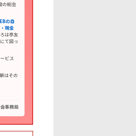
度の総会
EBの自
替・現金
いろは亭友
会にて図っ
サービス
更新はその
の会事務局