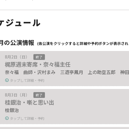
ケジュール
8月の公演情報
(各公演をクリックすると詳細や予約ボタンが表示され
8月2日（日）
終了
梶原週末寄席・奈々福主任
奈々福 曲師・沢村まみ 三遊亭鳳月 上の助空五郎 神
タップして詳細・予約
8月3日（月）
終了
桂銀治・噺と思い出
桂銀治
タップして詳細・予約