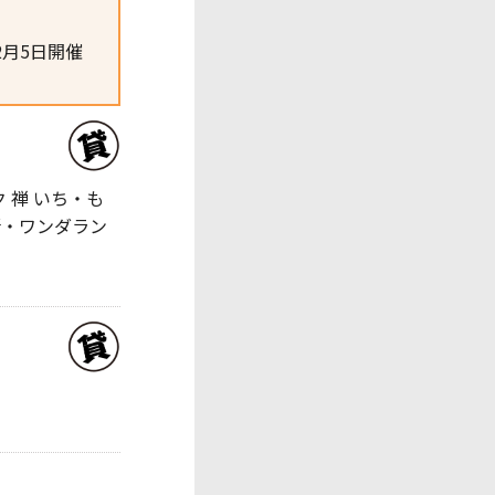
、12月5日開催
 禅 いち・も
所・ワンダラン