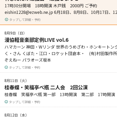
17時30分開場 18時開演 木戸銭 2000円 ご予約
eishin1228@ezweb.ne.jp 6月18日、8月8日、10月17日
タップして詳細・予約
8月9日（日）
漫協軽音楽部定例LIVE vol.6
ハマカーン 神田・Wリンダ 世界のうめざわ・ホンキートンク
く・さん くぼた・江口・ロケット団倉本・ (有)村田製作
ぞえねー パラオーズ坂本
タップして詳細・予約
8月11日（火）
桂春蝶・笑福亭べ瓶 二人会 2回公演
桂春蝶 笑福亭べ瓶 第一部 13時開演 第二部 17時開演
タップして詳細・予約
8月12日（水）