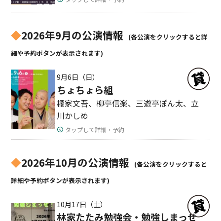
◆
2026年9月の公演情報
(各公演をクリックすると詳
細や予約ボタンが表示されます)
9月6日（日）
ちょちょら組
橘家文吾、柳亭信楽、三遊亭ぽん太、立
川かしめ
タップして詳細・予約
◆
2026年10月の公演情報
(各公演をクリックすると
詳細や予約ボタンが表示されます)
10月17日（土）
林家たたみ勉強会・勉強しまっせ