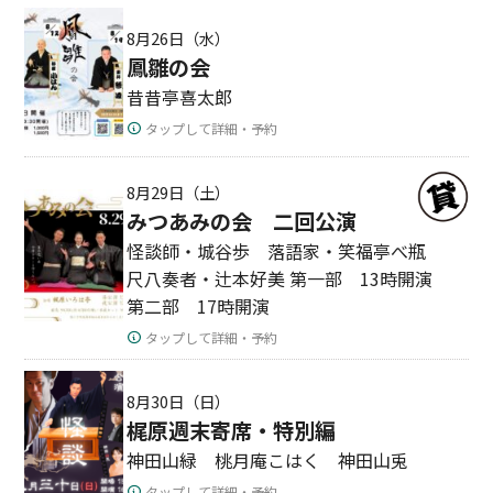
8月26日（水）
鳳雛の会
昔昔亭喜太郎
タップして詳細・予約
8月29日（土）
みつあみの会 二回公演
怪談師・城谷歩 落語家・笑福亭べ瓶
尺八奏者・辻本好美 第一部 13時開演
第二部 17時開演
タップして詳細・予約
8月30日（日）
梶原週末寄席・特別編
神田山緑 桃月庵こはく 神田山兎
タップして詳細・予約