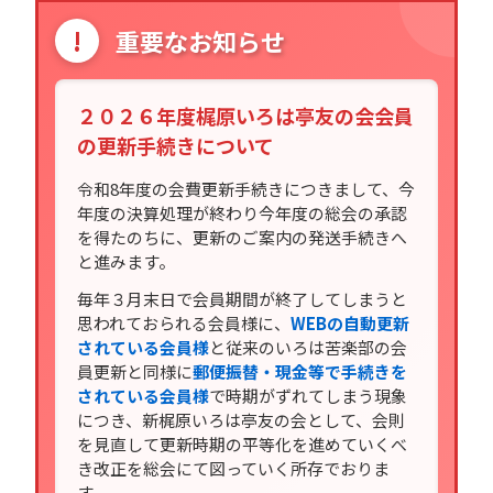
!
重要なお知らせ
２０２６年度梶原いろは亭友の会会員
の更新手続きについて
令和8年度の会費更新手続きにつきまして、今
年度の決算処理が終わり今年度の総会の承認
を得たのちに、更新のご案内の発送手続きへ
と進みます。
毎年３月末日で会員期間が終了してしまうと
思われておられる会員様に、
WEBの自動更新
されている会員様
と従来のいろは苦楽部の会
員更新と同様に
郵便振替・現金等で手続きを
されている会員様
で時期がずれてしまう現象
につき、新梶原いろは亭友の会として、会則
を見直して更新時期の平等化を進めていくべ
き改正を総会にて図っていく所存でおりま
す。