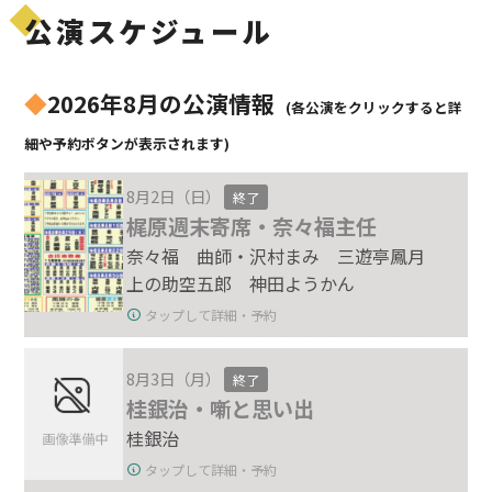
公演スケジュール
◆
2026年8月の公演情報
(各公演をクリックすると詳
細や予約ボタンが表示されます)
8月2日（日）
終了
梶原週末寄席・奈々福主任
奈々福 曲師・沢村まみ 三遊亭鳳月
上の助空五郎 神田ようかん
タップして詳細・予約
8月3日（月）
終了
桂銀治・噺と思い出
桂銀治
タップして詳細・予約