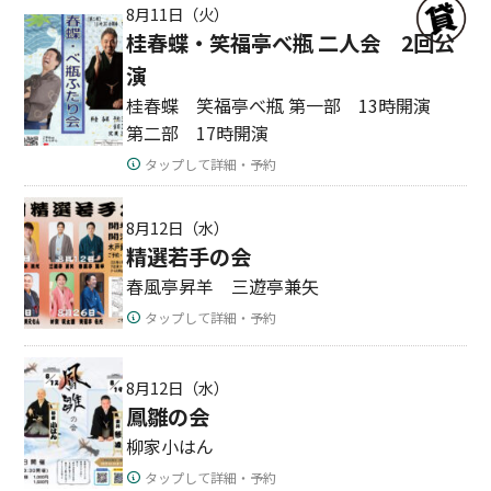
8月11日（火）
桂春蝶・笑福亭べ瓶 二人会 2回公
演
桂春蝶 笑福亭べ瓶 第一部 13時開演
第二部 17時開演
タップして詳細・予約
8月12日（水）
精選若手の会
春風亭昇羊 三遊亭兼矢
タップして詳細・予約
8月12日（水）
鳳雛の会
柳家小はん
タップして詳細・予約