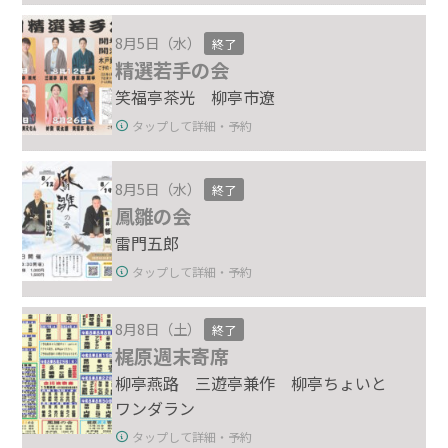
8月5日（水）
終了
精選若手の会
笑福亭茶光 柳亭市遼
タップして詳細・予約
8月5日（水）
終了
鳳雛の会
雷門五郎
タップして詳細・予約
8月8日（土）
終了
梶原週末寄席
柳亭燕路 三遊亭兼作 柳亭ちょいと
ワンダラン
タップして詳細・予約