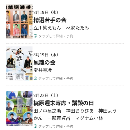
8月19日（水）
精選若手の会
立川笑えもん 林家たたみ
タップして詳細・予約
8月19日（水）
鳳雛の会
宝井琴凌
タップして詳細・予約
8月22日（土）
梶原週末寄席・講談の日
田ノ中星之助 神田おりびあ 神田よう
かん 一龍斎貞昌 マグナム小林
タップして詳細・予約