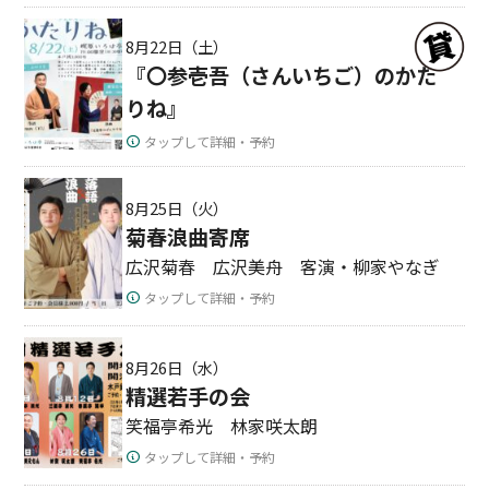
8月22日（土）
『〇参壱吾（さんいちご）のかた
りね』
タップして詳細・予約
8月25日（火）
菊春浪曲寄席
広沢菊春 広沢美舟 客演・柳家やなぎ
タップして詳細・予約
8月26日（水）
精選若手の会
笑福亭希光 林家咲太朗
タップして詳細・予約