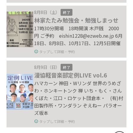
8月8日（土）
終了
林家たたみ勉強会・勉強しまっせ
17時30分開場 18時開演 木戸銭 2000
円 ご予約 eishin1228@ezweb.ne.jp 6月
18日、8月8日、10月17日、12月5日開催
タップして詳細・予約
8月9日（日）
終了
漫協軽音楽部定例LIVE vol.6
ハマカーン 神田・Wリンダ 世界のうめざ
わ・ホンキートンク 禅 いち・もく・さん
くぼた・江口・ロケット団倉本・ (有)村
田製作所・ワンダラン ぞえねー パラオー
ズ坂本
タップして詳細・予約