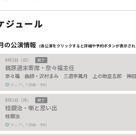
ケジュール
8月の公演情報
(各公演をクリックすると詳細や予約ボタンが表示され
8月2日（日）
終了
梶原週末寄席・奈々福主任
奈々福 曲師・沢村まみ 三遊亭鳳月 上の助空五郎 神
タップして詳細・予約
8月3日（月）
終了
桂銀治・噺と思い出
桂銀治
タップして詳細・予約