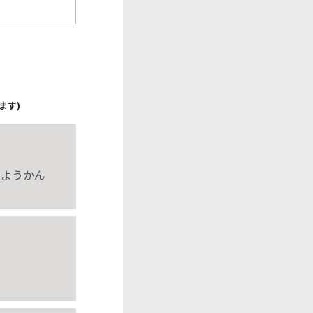
ます)
田ようかん