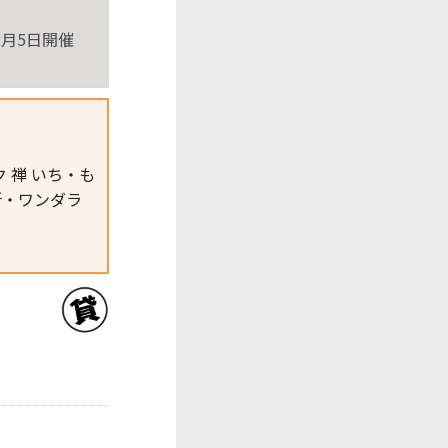
、12月5日開催
 禅 いち・も
所・ワンダラ