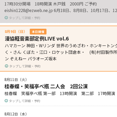
17時30分開場 18時開演 木戸銭 2000円 ご予約
eishin1228@ezweb.ne.jp 6月18日、8月8日、10月17日
タップして詳細・予約
8月9日（日）
本日開催
漫協軽音楽部定例LIVE vol.6
ハマカーン 神田・Wリンダ 世界のうめざわ・ホンキートンク
く・さん くぼた・江口・ロケット団倉本・ (有)村田製作
ン ぞえねー パラオーズ坂本
タップして詳細・予約
8月11日（火）
桂春蝶・笑福亭べ瓶 二人会 2回公演
桂春蝶 笑福亭べ瓶 第一部 13時開演 第二部 17時開演
タップして詳細・予約
8月12日（水）