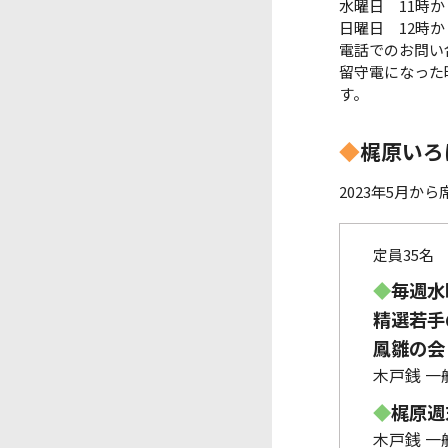
水曜日 11時か
日曜日 12時か
電話でのお問い
留守電になった
す。
◆
梶原いろ
2023年5月か
定員35名
◆
毎週水
精選若手の
鳳雛の会 
木戸銭 一般
◆
梶原週末
木戸銭 一般