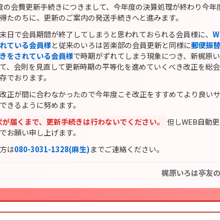
度の会費更新手続きにつきまして、今年度の決算処理が終わり今年
得たのちに、更新のご案内の発送手続きへと進みます。
末日で会員期間が終了してしまうと思われておられる会員様に、
W
れている会員様
と従来のいろは苦楽部の会員更新と同様に
郵便振
きをされている会員様
で時期がずれてしまう現象につき、新梶原
て、会則を見直して更新時期の平等化を進めていくべき改正を総
存でおります。
改正が間に合わなかったので今年度こそ改正をすすめてより良い
できるように努めます。
状が届くまで、更新手続きは行わないでください。
但しWEB自動
でお願い申し上げます。
方は
080-3031-1328(麻生)
までご連絡ください。
梶原いろは亭友