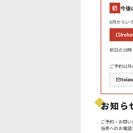
今後
6月からい
iroha
前日の18
ご予約以外
toia
お知ら
ご予約・お問い
当亭へのお電話