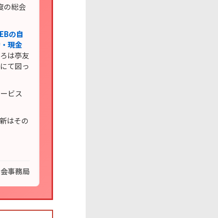
度の総会
EBの自
替・現金
いろは亭友
会にて図っ
サービス
更新はその
の会事務局