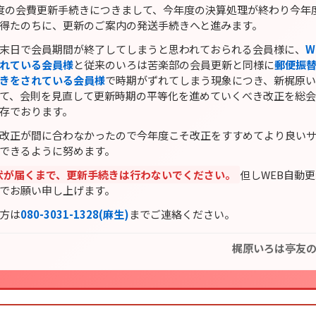
度の会費更新手続きにつきまして、今年度の決算処理が終わり今年
得たのちに、更新のご案内の発送手続きへと進みます。
末日で会員期間が終了してしまうと思われておられる会員様に、
W
れている会員様
と従来のいろは苦楽部の会員更新と同様に
郵便振
きをされている会員様
で時期がずれてしまう現象につき、新梶原
て、会則を見直して更新時期の平等化を進めていくべき改正を総
存でおります。
改正が間に合わなかったので今年度こそ改正をすすめてより良い
できるように努めます。
状が届くまで、更新手続きは行わないでください。
但しWEB自動
でお願い申し上げます。
方は
080-3031-1328(麻生)
までご連絡ください。
梶原いろは亭友