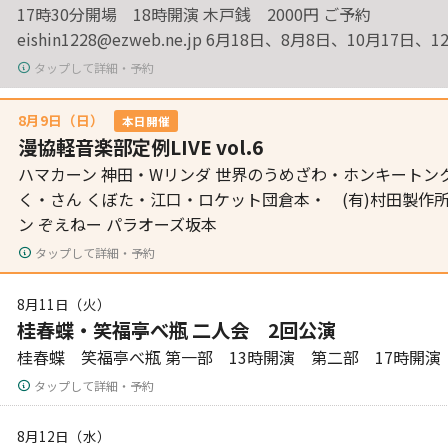
17時30分開場 18時開演 木戸銭 2000円 ご予約
eishin1228@ezweb.ne.jp 6月18日、8月8日、10月17日
タップして詳細・予約
8月9日（日）
本日開催
漫協軽音楽部定例LIVE vol.6
ハマカーン 神田・Wリンダ 世界のうめざわ・ホンキートンク
く・さん くぼた・江口・ロケット団倉本・ (有)村田製作
ン ぞえねー パラオーズ坂本
タップして詳細・予約
8月11日（火）
桂春蝶・笑福亭べ瓶 二人会 2回公演
桂春蝶 笑福亭べ瓶 第一部 13時開演 第二部 17時開演
タップして詳細・予約
8月12日（水）