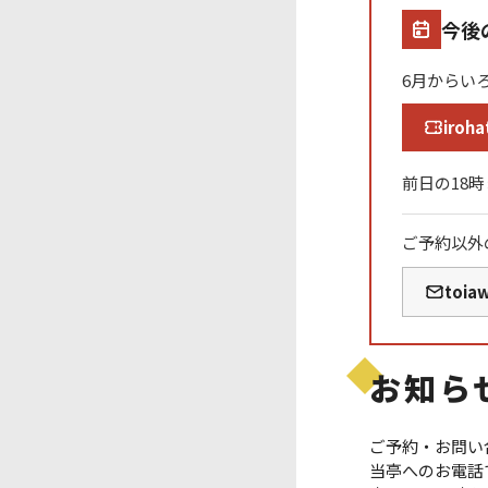
今後
6月からい
iroha
前日の18
ご予約以外
toia
お知ら
ご予約・お問い
当亭へのお電話