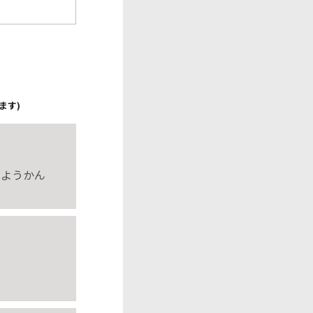
ます)
田ようかん