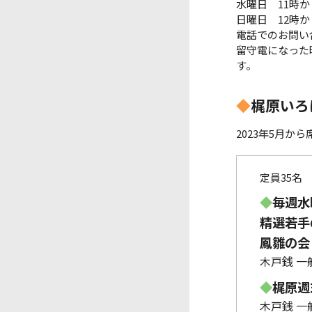
水曜日 11時か
日曜日 12時か
電話でのお問い
留守電になった
す。
◆
梶原いろ
2023年5月か
定員35名
◆
毎週水
精選若手の
鳳雛の会 
木戸銭 一般
◆
梶原週末
木戸銭 一般