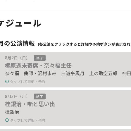
ケジュール
8月の公演情報
(各公演をクリックすると詳細や予約ボタンが表示され
8月2日（日）
終了
梶原週末寄席・奈々福主任
奈々福 曲師・沢村まみ 三遊亭鳳月 上の助空五郎 神
タップして詳細・予約
8月3日（月）
終了
桂銀治・噺と思い出
桂銀治
タップして詳細・予約