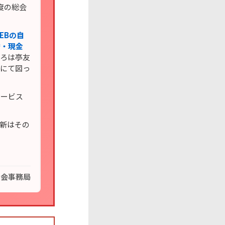
度の総会
EBの自
替・現金
いろは亭友
会にて図っ
サービス
更新はその
の会事務局