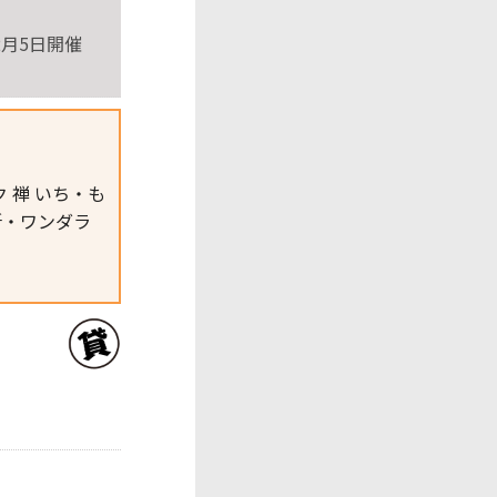
、12月5日開催
 禅 いち・も
所・ワンダラ