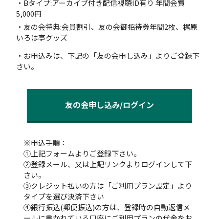
・Bタイプ:アーカイブ付き配信視聴ID有り 年間会費
5,000円
・友の会特典:会員割引、友の会御招待券年間2枚、梶原
いろは亭グッズ
・お申込みは、下記の「友の会申し込み」よりご登録下
さい。
友の会申し込み/ログイン
※申込手順：
①上記フォームよりご登録下さい。
②登録メール、又は上記リンクよりログインして下
さい。
③クレジット払いの方は「ご利用プラン設定」より
タイプを選び決済下さい
④銀行振込(郵便振込)の方は、登録時の自動返信メ
ールに書かれている口座にご利用プランの代金をお