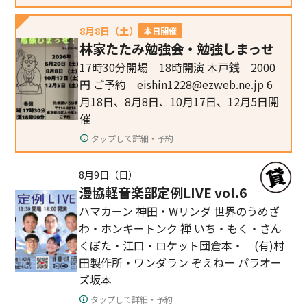
8月8日（土）
本日開催
林家たたみ勉強会・勉強しまっせ
17時30分開場 18時開演 木戸銭 2000
円 ご予約 eishin1228@ezweb.ne.jp 6
月18日、8月8日、10月17日、12月5日開
催
タップして詳細・予約
8月9日（日）
漫協軽音楽部定例LIVE vol.6
ハマカーン 神田・Wリンダ 世界のうめざ
わ・ホンキートンク 禅 いち・もく・さん
くぼた・江口・ロケット団倉本・ (有)村
田製作所・ワンダラン ぞえねー パラオー
ズ坂本
タップして詳細・予約