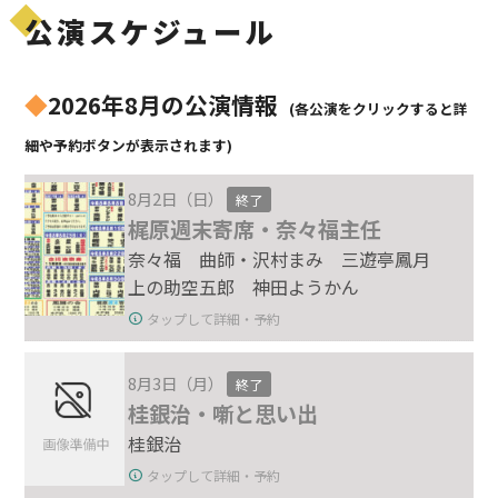
公演スケジュール
◆
2026年8月の公演情報
(各公演をクリックすると詳
細や予約ボタンが表示されます)
8月2日（日）
終了
梶原週末寄席・奈々福主任
奈々福 曲師・沢村まみ 三遊亭鳳月
上の助空五郎 神田ようかん
タップして詳細・予約
8月3日（月）
終了
桂銀治・噺と思い出
桂銀治
タップして詳細・予約