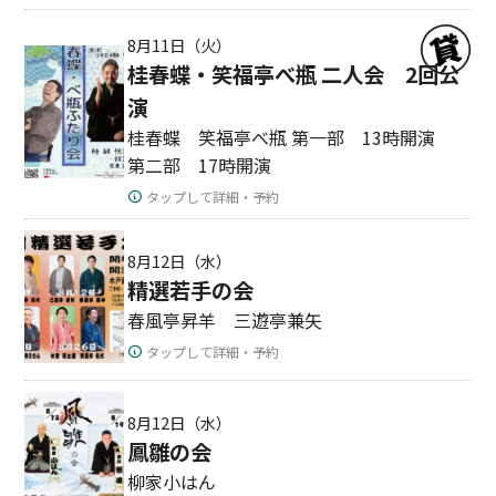
8月11日（火）
桂春蝶・笑福亭べ瓶 二人会 2回公
演
桂春蝶 笑福亭べ瓶 第一部 13時開演
第二部 17時開演
タップして詳細・予約
8月12日（水）
精選若手の会
春風亭昇羊 三遊亭兼矢
タップして詳細・予約
8月12日（水）
鳳雛の会
柳家小はん