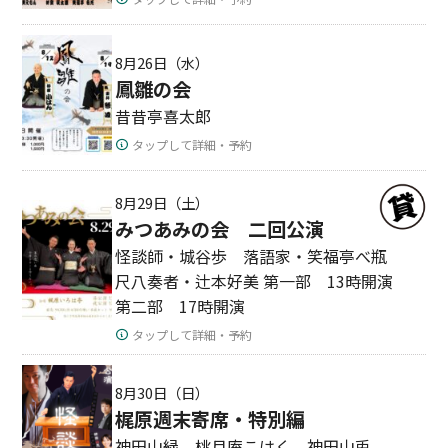
8月26日（水）
鳳雛の会
昔昔亭喜太郎
タップして詳細・予約
8月29日（土）
みつあみの会 二回公演
怪談師・城谷歩 落語家・笑福亭べ瓶
尺八奏者・辻本好美 第一部 13時開演
第二部 17時開演
タップして詳細・予約
8月30日（日）
梶原週末寄席・特別編
神田山緑 桃月庵こはく 神田山兎