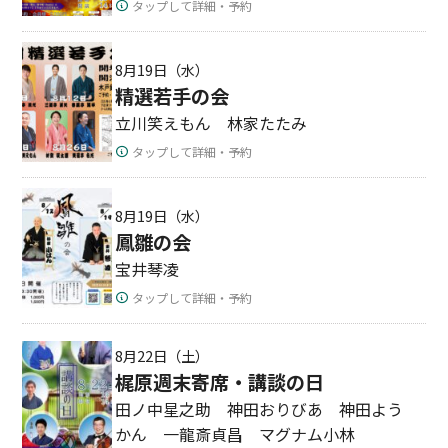
タップして詳細・予約
8月19日（水）
精選若手の会
立川笑えもん 林家たたみ
タップして詳細・予約
8月19日（水）
鳳雛の会
宝井琴凌
タップして詳細・予約
8月22日（土）
梶原週末寄席・講談の日
田ノ中星之助 神田おりびあ 神田よう
かん 一龍斎貞昌 マグナム小林