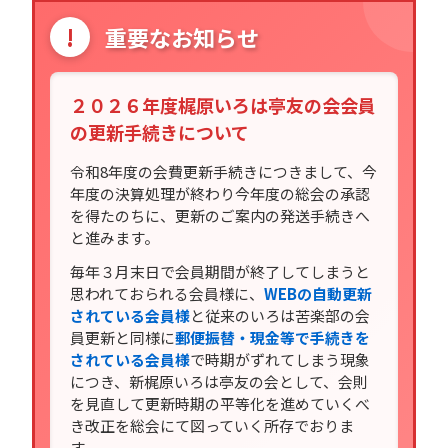
!
重要なお知らせ
２０２６年度梶原いろは亭友の会会員
の更新手続きについて
令和8年度の会費更新手続きにつきまして、今
年度の決算処理が終わり今年度の総会の承認
を得たのちに、更新のご案内の発送手続きへ
と進みます。
毎年３月末日で会員期間が終了してしまうと
思われておられる会員様に、
WEBの自動更新
されている会員様
と従来のいろは苦楽部の会
員更新と同様に
郵便振替・現金等で手続きを
されている会員様
で時期がずれてしまう現象
につき、新梶原いろは亭友の会として、会則
を見直して更新時期の平等化を進めていくべ
き改正を総会にて図っていく所存でおりま
す。