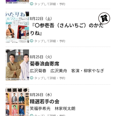
タップして詳細・予約
8月22日（土）
『〇参壱吾（さんいちご）のかた
りね』
タップして詳細・予約
8月25日（火）
菊春浪曲寄席
広沢菊春 広沢美舟 客演・柳家やなぎ
タップして詳細・予約
8月26日（水）
精選若手の会
笑福亭希光 林家咲太朗
タップして詳細・予約