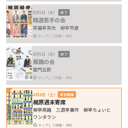
8月5日（水）
終了
精選若手の会
笑福亭茶光 柳亭市遼
タップして詳細・予約
8月5日（水）
終了
鳳雛の会
雷門五郎
タップして詳細・予約
8月8日（土）
本日開催
梶原週末寄席
柳亭燕路 三遊亭兼作 柳亭ちょいと
ワンダラン
タップして詳細・予約