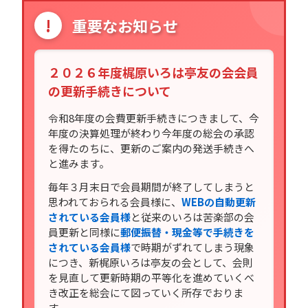
!
重要なお知らせ
２０２６年度梶原いろは亭友の会会員
の更新手続きについて
令和8年度の会費更新手続きにつきまして、今
年度の決算処理が終わり今年度の総会の承認
を得たのちに、更新のご案内の発送手続きへ
と進みます。
毎年３月末日で会員期間が終了してしまうと
思われておられる会員様に、
WEBの自動更新
されている会員様
と従来のいろは苦楽部の会
員更新と同様に
郵便振替・現金等で手続きを
されている会員様
で時期がずれてしまう現象
につき、新梶原いろは亭友の会として、会則
を見直して更新時期の平等化を進めていくべ
き改正を総会にて図っていく所存でおりま
す。