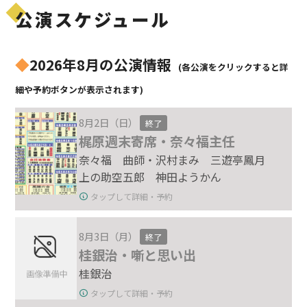
公演スケジュール
◆
2026年8月の公演情報
(各公演をクリックすると詳
細や予約ボタンが表示されます)
8月2日（日）
終了
梶原週末寄席・奈々福主任
奈々福 曲師・沢村まみ 三遊亭鳳月
上の助空五郎 神田ようかん
タップして詳細・予約
8月3日（月）
終了
桂銀治・噺と思い出
桂銀治
タップして詳細・予約