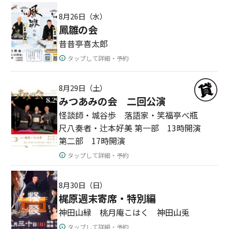
8月26日（水）
鳳雛の会
昔昔亭喜太郎
タップして詳細・予約
8月29日（土）
みつあみの会 二回公演
怪談師・城谷歩 落語家・笑福亭べ瓶
尺八奏者・辻本好美 第一部 13時開演
第二部 17時開演
タップして詳細・予約
8月30日（日）
梶原週末寄席・特別編
神田山緑 桃月庵こはく 神田山兎
タップして詳細・予約