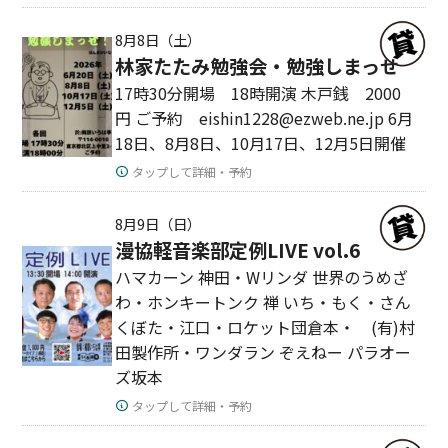
8月8日（土）
林家たたみ勉強会・勉強しまっせ
17時30分開場 18時開演 木戸銭 2000
円 ご予約 eishin1228@ezweb.ne.jp 6月
18日、8月8日、10月17日、12月5日開催
タップして詳細・予約
8月9日（日）
漫協軽音楽部定例LIVE vol.6
ハマカーン 神田・Wリンダ 世界のうめざ
わ・ホンキートンク 禅 いち・もく・さん
くぼた・江口・ロケット団倉本・ (有)村
田製作所・ワンダラン ぞえねー パラオー
ズ坂本
タップして詳細・予約