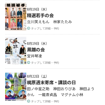
8月19日（水）
精選若手の会
立川笑えもん 林家たたみ
タップして詳細・予約
8月19日（水）
鳳雛の会
宝井琴凌
タップして詳細・予約
8月22日（土）
梶原週末寄席・講談の日
田ノ中星之助 神田おりびあ 神田よう
かん 一龍斎貞昌 マグナム小林
タップして詳細・予約