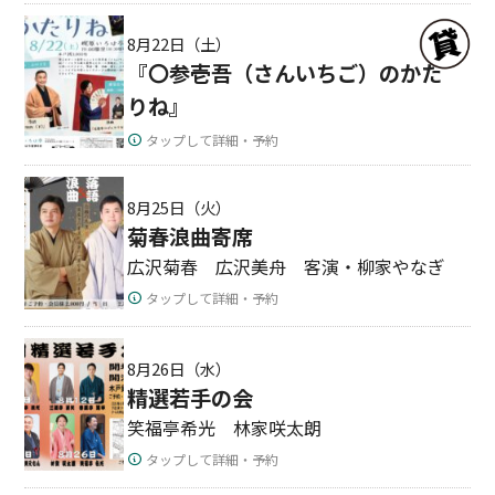
8月22日（土）
『〇参壱吾（さんいちご）のかた
りね』
タップして詳細・予約
8月25日（火）
菊春浪曲寄席
広沢菊春 広沢美舟 客演・柳家やなぎ
タップして詳細・予約
8月26日（水）
精選若手の会
笑福亭希光 林家咲太朗
タップして詳細・予約