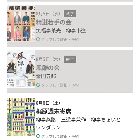
8月5日（水）
終了
精選若手の会
笑福亭茶光 柳亭市遼
タップして詳細・予約
8月5日（水）
終了
鳳雛の会
雷門五郎
タップして詳細・予約
8月8日（土）
梶原週末寄席
柳亭燕路 三遊亭兼作 柳亭ちょいと
ワンダラン
タップして詳細・予約