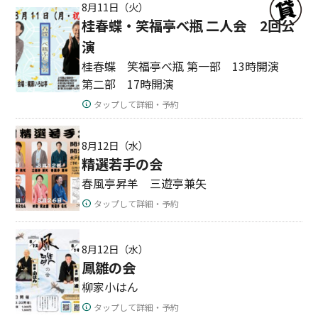
8月11日（火）
桂春蝶・笑福亭べ瓶 二人会 2回公
演
桂春蝶 笑福亭べ瓶 第一部 13時開演
第二部 17時開演
タップして詳細・予約
8月12日（水）
精選若手の会
春風亭昇羊 三遊亭兼矢
タップして詳細・予約
8月12日（水）
鳳雛の会
柳家小はん
タップして詳細・予約