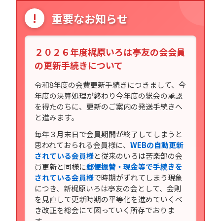
!
重要なお知らせ
２０２６年度梶原いろは亭友の会会員
の更新手続きについて
令和8年度の会費更新手続きにつきまして、今
年度の決算処理が終わり今年度の総会の承認
を得たのちに、更新のご案内の発送手続きへ
と進みます。
毎年３月末日で会員期間が終了してしまうと
思われておられる会員様に、
WEBの自動更新
されている会員様
と従来のいろは苦楽部の会
員更新と同様に
郵便振替・現金等で手続きを
されている会員様
で時期がずれてしまう現象
につき、新梶原いろは亭友の会として、会則
を見直して更新時期の平等化を進めていくべ
き改正を総会にて図っていく所存でおりま
す。