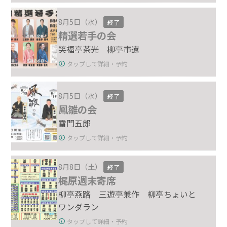
8月5日（水）
終了
精選若手の会
笑福亭茶光 柳亭市遼
タップして詳細・予約
8月5日（水）
終了
鳳雛の会
雷門五郎
タップして詳細・予約
8月8日（土）
終了
梶原週末寄席
柳亭燕路 三遊亭兼作 柳亭ちょいと
ワンダラン
タップして詳細・予約