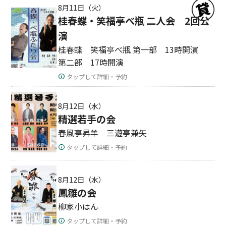
8月11日（火）
桂春蝶・笑福亭べ瓶 二人会 2回公
演
桂春蝶 笑福亭べ瓶 第一部 13時開演
第二部 17時開演
タップして詳細・予約
8月12日（水）
精選若手の会
春風亭昇羊 三遊亭兼矢
タップして詳細・予約
8月12日（水）
鳳雛の会
柳家小はん
タップして詳細・予約