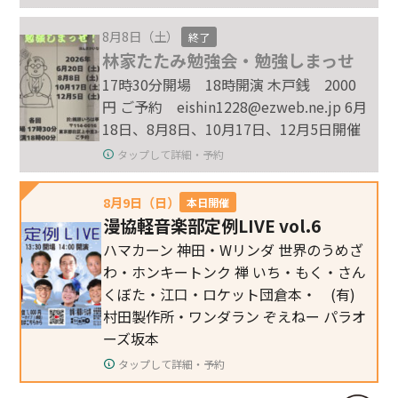
8月8日（土）
終了
林家たたみ勉強会・勉強しまっせ
17時30分開場 18時開演 木戸銭 2000
円 ご予約 eishin1228@ezweb.ne.jp 6月
18日、8月8日、10月17日、12月5日開催
タップして詳細・予約
8月9日（日）
本日開催
漫協軽音楽部定例LIVE vol.6
ハマカーン 神田・Wリンダ 世界のうめざ
わ・ホンキートンク 禅 いち・もく・さん
くぼた・江口・ロケット団倉本・ (有)
村田製作所・ワンダラン ぞえねー パラオ
ーズ坂本
タップして詳細・予約