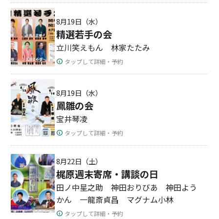
8月19日（水）
精選若手の会
立川笑えもん 林家たたみ
タップして詳細・予約
8月19日（水）
鳳雛の会
宝井琴凌
タップして詳細・予約
8月22日（土）
梶原週末寄席・講談の日
田ノ中星之助 神田おりびあ 神田よう
かん 一龍斎貞昌 マグナム小林
タップして詳細・予約