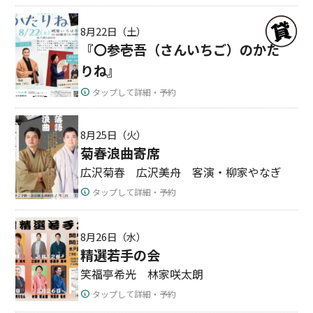
8月22日（土）
『〇参壱吾（さんいちご）のかた
りね』
タップして詳細・予約
8月25日（火）
菊春浪曲寄席
広沢菊春 広沢美舟 客演・柳家やなぎ
タップして詳細・予約
8月26日（水）
精選若手の会
笑福亭希光 林家咲太朗
タップして詳細・予約