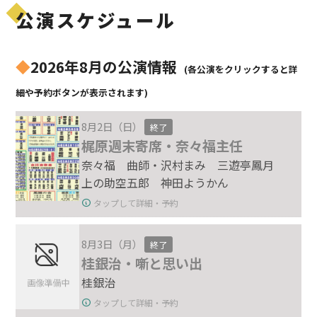
公演スケジュール
◆
2026年8月の公演情報
(各公演をクリックすると詳
細や予約ボタンが表示されます)
8月2日（日）
終了
梶原週末寄席・奈々福主任
奈々福 曲師・沢村まみ 三遊亭鳳月
上の助空五郎 神田ようかん
タップして詳細・予約
8月3日（月）
終了
桂銀治・噺と思い出
桂銀治
タップして詳細・予約