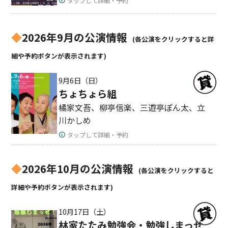
タップして詳細・予約
◆
2026年9月の公演情報
(各公演をクリックすると詳
細や予約ボタンが表示されます)
9月6日（日）
ちょちょら組
橘家文吾、柳亭信楽、三遊亭ぽん太、立
川かしめ
タップして詳細・予約
◆
2026年10月の公演情報
(各公演をクリックすると
詳細や予約ボタンが表示されます)
10月17日（土）
林家たたみ勉強会・勉強しまっせ