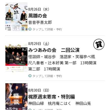
8月26日（水）
鳳雛の会
昔昔亭喜太郎
タップして詳細・予約
8月29日（土）
みつあみの会 二回公演
怪談師・城谷歩 落語家・笑福亭べ瓶
尺八奏者・辻本好美 第一部 13時開演
第二部 17時開演
タップして詳細・予約
8月30日（日）
梶原週末寄席・特別編
神田山緑 桃月庵こはく 神田山兎