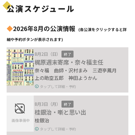
公演スケジュール
◆
2026年8月の公演情報
(各公演をクリックすると詳
細や予約ボタンが表示されます)
8月2日（日）
終了
梶原週末寄席・奈々福主任
奈々福 曲師・沢村まみ 三遊亭鳳月
上の助空五郎 神田ようかん
タップして詳細・予約
8月3日（月）
終了
桂銀治・噺と思い出
桂銀治
タップして詳細・予約