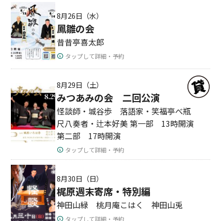
8月26日（水）
鳳雛の会
昔昔亭喜太郎
タップして詳細・予約
8月29日（土）
みつあみの会 二回公演
怪談師・城谷歩 落語家・笑福亭べ瓶
尺八奏者・辻本好美 第一部 13時開演
第二部 17時開演
タップして詳細・予約
8月30日（日）
梶原週末寄席・特別編
神田山緑 桃月庵こはく 神田山兎
タップして詳細・予約