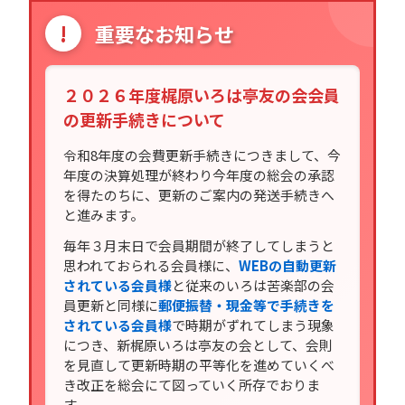
!
重要なお知らせ
２０２６年度梶原いろは亭友の会会員
の更新手続きについて
令和8年度の会費更新手続きにつきまして、今
年度の決算処理が終わり今年度の総会の承認
を得たのちに、更新のご案内の発送手続きへ
と進みます。
毎年３月末日で会員期間が終了してしまうと
思われておられる会員様に、
WEBの自動更新
されている会員様
と従来のいろは苦楽部の会
員更新と同様に
郵便振替・現金等で手続きを
されている会員様
で時期がずれてしまう現象
につき、新梶原いろは亭友の会として、会則
を見直して更新時期の平等化を進めていくべ
き改正を総会にて図っていく所存でおりま
す。