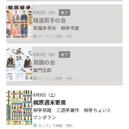
8月5日（水）
終了
精選若手の会
笑福亭茶光 柳亭市遼
タップして詳細・予約
8月5日（水）
終了
鳳雛の会
雷門五郎
タップして詳細・予約
8月8日（土）
梶原週末寄席
柳亭燕路 三遊亭兼作 柳亭ちょいと
ワンダラン
タップして詳細・予約