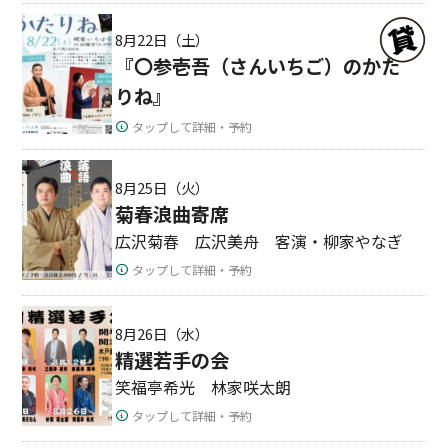
8月22日（土）
『〇参壱吾（さんいちご）のかた
りね』
タップして詳細・予約
8月25日（火）
菊春浪曲寄席
広沢菊春 広沢美舟 客演・柳家やなぎ
タップして詳細・予約
8月26日（水）
精選若手の会
笑福亭希光 林家咲太朗
タップして詳細・予約