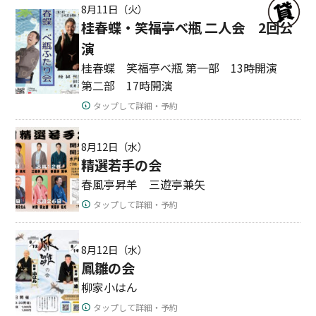
8月11日（火）
桂春蝶・笑福亭べ瓶 二人会 2回公
演
桂春蝶 笑福亭べ瓶 第一部 13時開演
第二部 17時開演
タップして詳細・予約
8月12日（水）
精選若手の会
春風亭昇羊 三遊亭兼矢
タップして詳細・予約
8月12日（水）
鳳雛の会
柳家小はん
タップして詳細・予約