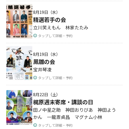
8月19日（水）
精選若手の会
立川笑えもん 林家たたみ
タップして詳細・予約
8月19日（水）
鳳雛の会
宝井琴凌
タップして詳細・予約
8月22日（土）
梶原週末寄席・講談の日
田ノ中星之助 神田おりびあ 神田よう
かん 一龍斎貞昌 マグナム小林
タップして詳細・予約