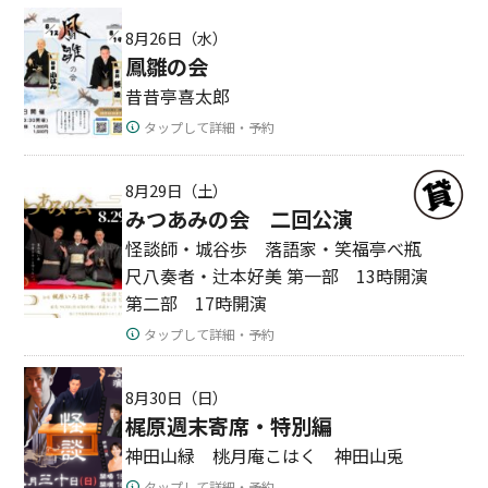
8月26日（水）
鳳雛の会
昔昔亭喜太郎
タップして詳細・予約
8月29日（土）
みつあみの会 二回公演
怪談師・城谷歩 落語家・笑福亭べ瓶
尺八奏者・辻本好美 第一部 13時開演
第二部 17時開演
タップして詳細・予約
8月30日（日）
梶原週末寄席・特別編
神田山緑 桃月庵こはく 神田山兎
タップして詳細・予約