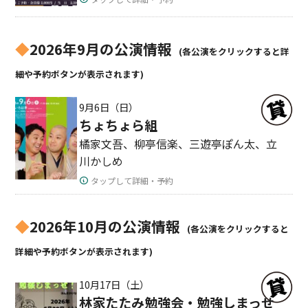
◆
2026年9月の公演情報
(各公演をクリックすると詳
細や予約ボタンが表示されます)
9月6日（日）
ちょちょら組
橘家文吾、柳亭信楽、三遊亭ぽん太、立
川かしめ
タップして詳細・予約
◆
2026年10月の公演情報
(各公演をクリックすると
詳細や予約ボタンが表示されます)
10月17日（土）
林家たたみ勉強会・勉強しまっせ