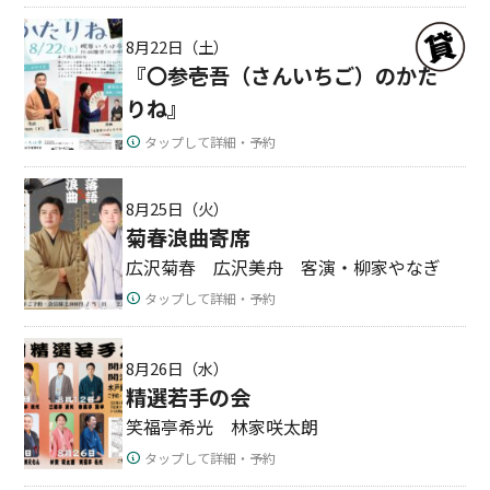
8月22日（土）
『〇参壱吾（さんいちご）のかた
りね』
タップして詳細・予約
8月25日（火）
菊春浪曲寄席
広沢菊春 広沢美舟 客演・柳家やなぎ
タップして詳細・予約
8月26日（水）
精選若手の会
笑福亭希光 林家咲太朗
タップして詳細・予約