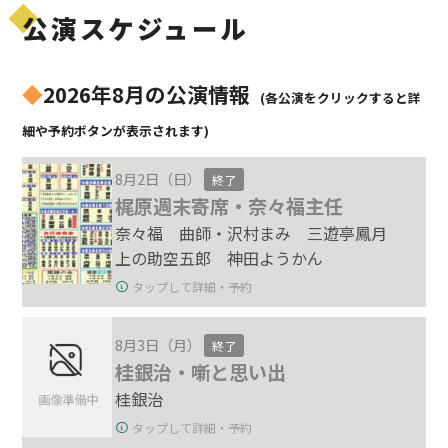
公演スケジュール
◆
2026年8月の公演情報
(各公演をクリックすると詳
細や予約ボタンが表示されます)
8月2日（日）
終了
梶原週末寄席・奈々福主任
奈々福 曲師・沢村まみ 三遊亭鳳月
上の助空五郎 神田ようかん
タップして詳細・予約
8月3日（月）
終了
桂銀治・噺と思い出
桂銀治
タップして詳細・予約