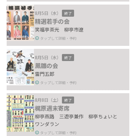
8月5日（水）
終了
精選若手の会
笑福亭茶光 柳亭市遼
タップして詳細・予約
8月5日（水）
終了
鳳雛の会
雷門五郎
タップして詳細・予約
8月8日（土）
終了
梶原週末寄席
柳亭燕路 三遊亭兼作 柳亭ちょいと
ワンダラン
タップして詳細・予約