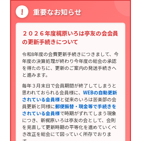
!
重要なお知らせ
２０２６年度梶原いろは亭友の会会員
の更新手続きについて
令和8年度の会費更新手続きにつきまして、今
年度の決算処理が終わり今年度の総会の承認
を得たのちに、更新のご案内の発送手続きへ
と進みます。
毎年３月末日で会員期間が終了してしまうと
思われておられる会員様に、
WEBの自動更新
されている会員様
と従来のいろは苦楽部の会
員更新と同様に
郵便振替・現金等で手続きを
されている会員様
で時期がずれてしまう現象
につき、新梶原いろは亭友の会として、会則
を見直して更新時期の平等化を進めていくべ
き改正を総会にて図っていく所存でおりま
す。