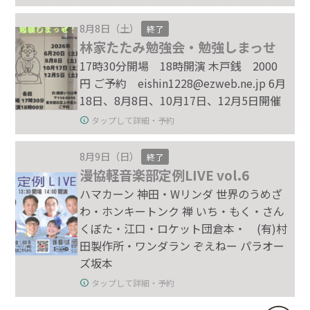
8月8日（土）
終了
林家たたみ勉強会・勉強しまっせ
17時30分開場 18時開演 木戸銭 2000
円 ご予約 eishin1228@ezweb.ne.jp 6月
18日、8月8日、10月17日、12月5日開催
タップして詳細・予約
8月9日（日）
終了
漫協軽音楽部定例LIVE vol.6
ハマカーン 神田・Wリンダ 世界のうめざ
わ・ホンキートンク 禅 いち・もく・さん
くぼた・江口・ロケット団倉本・ (有)村
田製作所・ワンダラン ぞえねー パラオー
ズ坂本
タップして詳細・予約