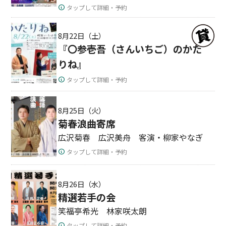
タップして詳細・予約
8月22日（土）
『〇参壱吾（さんいちご）のかた
りね』
タップして詳細・予約
8月25日（火）
菊春浪曲寄席
広沢菊春 広沢美舟 客演・柳家やなぎ
タップして詳細・予約
8月26日（水）
精選若手の会
笑福亭希光 林家咲太朗
タップして詳細・予約