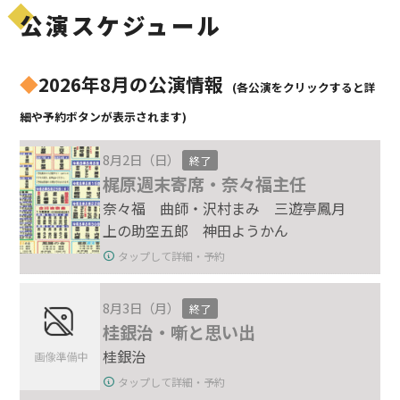
公演スケジュール
◆
2026年8月の公演情報
(各公演をクリックすると詳
細や予約ボタンが表示されます)
8月2日（日）
終了
梶原週末寄席・奈々福主任
奈々福 曲師・沢村まみ 三遊亭鳳月
上の助空五郎 神田ようかん
タップして詳細・予約
8月3日（月）
終了
桂銀治・噺と思い出
桂銀治
タップして詳細・予約