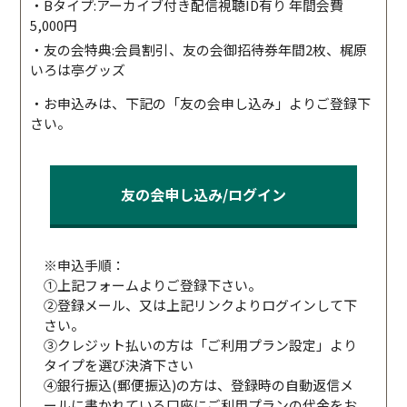
・Bタイプ:アーカイブ付き配信視聴ID有り 年間会費
5,000円
・友の会特典:会員割引、友の会御招待券年間2枚、梶原
いろは亭グッズ
・お申込みは、下記の「友の会申し込み」よりご登録下
さい。
友の会申し込み/ログイン
※申込手順：
①上記フォームよりご登録下さい。
②登録メール、又は上記リンクよりログインして下
さい。
③クレジット払いの方は「ご利用プラン設定」より
タイプを選び決済下さい
④銀行振込(郵便振込)の方は、登録時の自動返信メ
ールに書かれている口座にご利用プランの代金をお