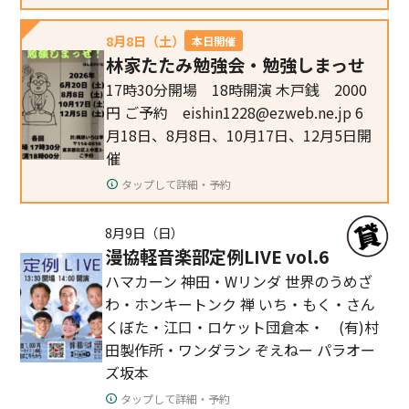
8月8日（土）
本日開催
林家たたみ勉強会・勉強しまっせ
17時30分開場 18時開演 木戸銭 2000
円 ご予約 eishin1228@ezweb.ne.jp 6
月18日、8月8日、10月17日、12月5日開
催
タップして詳細・予約
8月9日（日）
漫協軽音楽部定例LIVE vol.6
ハマカーン 神田・Wリンダ 世界のうめざ
わ・ホンキートンク 禅 いち・もく・さん
くぼた・江口・ロケット団倉本・ (有)村
田製作所・ワンダラン ぞえねー パラオー
ズ坂本
タップして詳細・予約