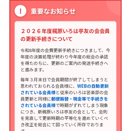
!
重要なお知らせ
２０２６年度梶原いろは亭友の会会員
の更新手続きについて
令和8年度の会費更新手続きにつきまして、今
年度の決算処理が終わり今年度の総会の承認
を得たのちに、更新のご案内の発送手続きへ
と進みます。
毎年３月末日で会員期間が終了してしまうと
思われておられる会員様に、
WEBの自動更新
されている会員様
と従来のいろは苦楽部の会
員更新と同様に
郵便振替・現金等で手続きを
されている会員様
で時期がずれてしまう現象
につき、新梶原いろは亭友の会として、会則
を見直して更新時期の平等化を進めていくべ
き改正を総会にて図っていく所存でおりま
す。