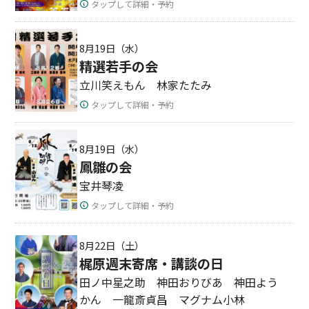
タップして詳細・予約
8月19日（水）
精選若手の会
立川笑えもん 林家たたみ
タップして詳細・予約
8月19日（水）
鳳雛の会
宝井琴凌
タップして詳細・予約
8月22日（土）
梶原週末寄席・講談の日
田ノ中星之助 神田おりびあ 神田よう
かん 一龍斎貞昌 マグナム小林