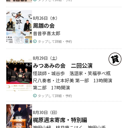
8月26日（水）
鳳雛の会
昔昔亭喜太郎
タップして詳細・予約
8月29日（土）
みつあみの会 二回公演
怪談師・城谷歩 落語家・笑福亭べ瓶
尺八奏者・辻本好美 第一部 13時開演
第二部 17時開演
タップして詳細・予約
8月30日（日）
梶原週末寄席・特別編
神田山緑 桃月庵こはく 神田山兎