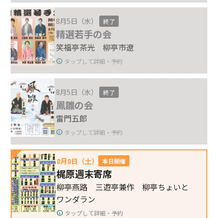
8月5日（水）
終了
精選若手の会
笑福亭茶光 柳亭市遼
タップして詳細・予約
8月5日（水）
終了
鳳雛の会
雷門五郎
タップして詳細・予約
8月8日（土）
本日開催
梶原週末寄席
柳亭燕路 三遊亭兼作 柳亭ちょいと
ワンダラン
タップして詳細・予約