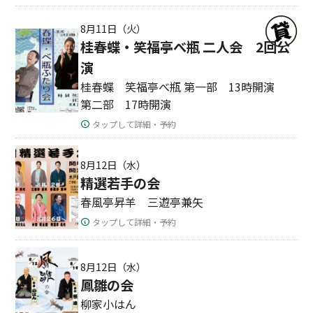
8月11日（火）
桂春蝶・笑福亭べ瓶 二人会 2回公
演
桂春蝶 笑福亭べ瓶 第一部 13時開演
第二部 17時開演
タップして詳細・予約
8月12日（水）
精選若手の会
春風亭昇羊 三遊亭兼矢
タップして詳細・予約
8月12日（水）
鳳雛の会
柳家小はん