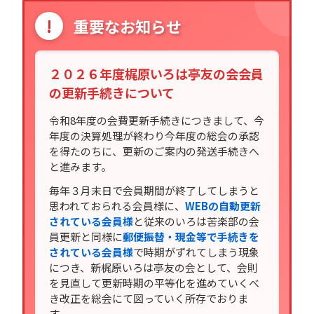
!
重要なお知らせ
２０２６年度梶原いろは亭友の会会員
の更新手続きについて
令和8年度の会費更新手続きにつきまして、今
年度の決算処理が終わり今年度の総会の承認
を得たのちに、更新のご案内の発送手続きへ
と進みます。
毎年３月末日で会員期間が終了してしまうと
思われておられる会員様に、
WEBの自動更新
されている会員様
と従来のいろは苦楽部の会
員更新と同様に
郵便振替・現金等で手続きを
されている会員様
で時期がずれてしまう現象
につき、新梶原いろは亭友の会として、会則
を見直して更新時期の平等化を進めていくべ
き改正を総会にて図っていく所存でおりま
す。