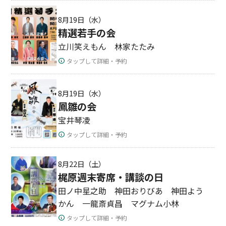
8月19日（水）
精選若手の会
立川笑えもん 林家たたみ
タップして詳細・予約
8月19日（水）
鳳雛の会
宝井琴凌
タップして詳細・予約
8月22日（土）
梶原週末寄席・講談の日
田ノ中星之助 神田おりびあ 神田よう
かん 一龍斎貞昌 マグナム小林
タップして詳細・予約