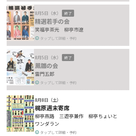
8月5日（水）
終了
精選若手の会
笑福亭茶光 柳亭市遼
タップして詳細・予約
8月5日（水）
終了
鳳雛の会
雷門五郎
タップして詳細・予約
8月8日（土）
梶原週末寄席
柳亭燕路 三遊亭兼作 柳亭ちょいと
ワンダラン
タップして詳細・予約