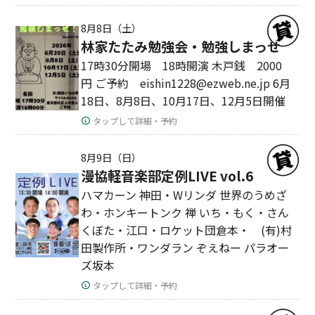
8月8日（土）
林家たたみ勉強会・勉強しまっせ
17時30分開場 18時開演 木戸銭 2000
円 ご予約 eishin1228@ezweb.ne.jp 6月
18日、8月8日、10月17日、12月5日開催
タップして詳細・予約
8月9日（日）
漫協軽音楽部定例LIVE vol.6
ハマカーン 神田・Wリンダ 世界のうめざ
わ・ホンキートンク 禅 いち・もく・さん
くぼた・江口・ロケット団倉本・ (有)村
田製作所・ワンダラン ぞえねー パラオー
ズ坂本
タップして詳細・予約