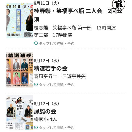
8月11日（火）
桂春蝶・笑福亭べ瓶 二人会 2回公
演
桂春蝶 笑福亭べ瓶 第一部 13時開演
第二部 17時開演
タップして詳細・予約
8月12日（水）
精選若手の会
春風亭昇羊 三遊亭兼矢
タップして詳細・予約
8月12日（水）
鳳雛の会
柳家小はん
タップして詳細・予約