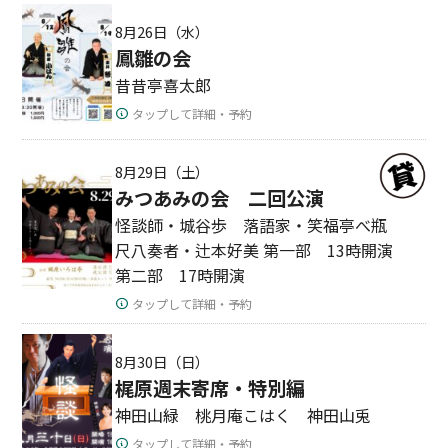
8月26日（水）
鳳雛の会
昔昔亭喜太郎
タップして詳細・予約
8月29日（土）
みつあみの会 二回公演
怪談師・城谷歩 落語家・笑福亭べ瓶
尺八奏者・辻本好美 第一部 13時開演
第二部 17時開演
タップして詳細・予約
8月30日（日）
梶原週末寄席・特別編
神田山緑 桃月庵こはく 神田山兎
タップして詳細・予約