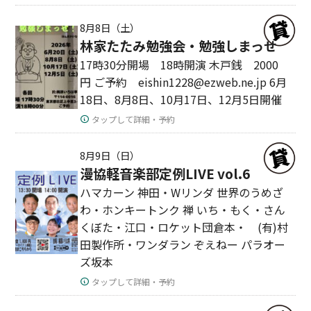
8月8日（土）
林家たたみ勉強会・勉強しまっせ
17時30分開場 18時開演 木戸銭 2000
円 ご予約 eishin1228@ezweb.ne.jp 6月
18日、8月8日、10月17日、12月5日開催
タップして詳細・予約
8月9日（日）
漫協軽音楽部定例LIVE vol.6
ハマカーン 神田・Wリンダ 世界のうめざ
わ・ホンキートンク 禅 いち・もく・さん
くぼた・江口・ロケット団倉本・ (有)村
田製作所・ワンダラン ぞえねー パラオー
ズ坂本
タップして詳細・予約