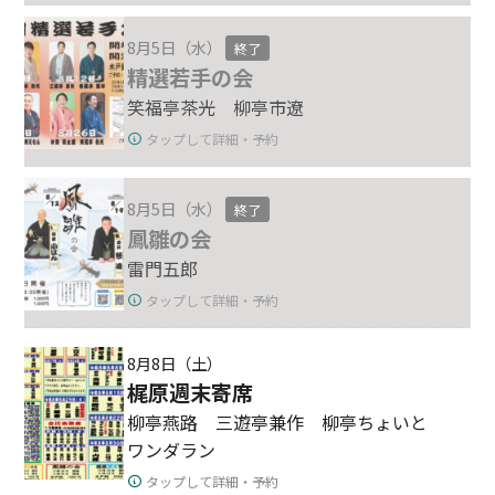
8月5日（水）
終了
精選若手の会
笑福亭茶光 柳亭市遼
タップして詳細・予約
8月5日（水）
終了
鳳雛の会
雷門五郎
タップして詳細・予約
8月8日（土）
梶原週末寄席
柳亭燕路 三遊亭兼作 柳亭ちょいと
ワンダラン
タップして詳細・予約