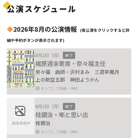
公演スケジュール
◆
2026年8月の公演情報
(各公演をクリックすると詳
細や予約ボタンが表示されます)
8月2日（日）
終了
梶原週末寄席・奈々福主任
奈々福 曲師・沢村まみ 三遊亭鳳月
上の助空五郎 神田ようかん
タップして詳細・予約
8月3日（月）
終了
桂銀治・噺と思い出
桂銀治
タップして詳細・予約