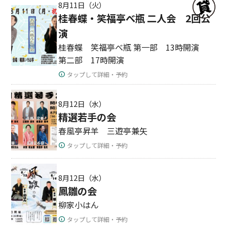
8月11日（火）
桂春蝶・笑福亭べ瓶 二人会 2回公
演
桂春蝶 笑福亭べ瓶 第一部 13時開演
第二部 17時開演
タップして詳細・予約
8月12日（水）
精選若手の会
春風亭昇羊 三遊亭兼矢
タップして詳細・予約
8月12日（水）
鳳雛の会
柳家小はん
タップして詳細・予約