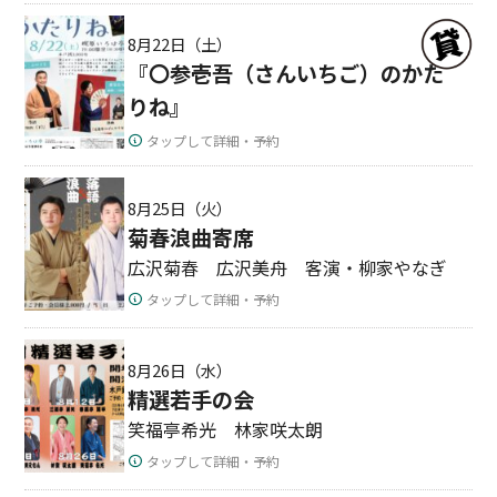
8月22日（土）
『〇参壱吾（さんいちご）のかた
りね』
タップして詳細・予約
8月25日（火）
菊春浪曲寄席
広沢菊春 広沢美舟 客演・柳家やなぎ
タップして詳細・予約
8月26日（水）
精選若手の会
笑福亭希光 林家咲太朗
タップして詳細・予約