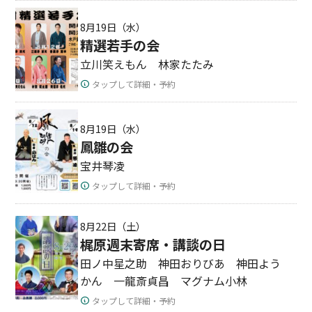
8月19日（水）
精選若手の会
立川笑えもん 林家たたみ
タップして詳細・予約
8月19日（水）
鳳雛の会
宝井琴凌
タップして詳細・予約
8月22日（土）
梶原週末寄席・講談の日
田ノ中星之助 神田おりびあ 神田よう
かん 一龍斎貞昌 マグナム小林
タップして詳細・予約