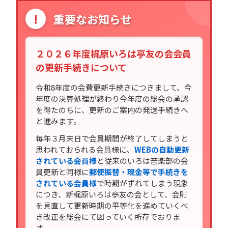
!
重要なお知らせ
２０２６年度梶原いろは亭友の会会員
の更新手続きについて
令和8年度の会費更新手続きにつきまして、今
年度の決算処理が終わり今年度の総会の承認
を得たのちに、更新のご案内の発送手続きへ
と進みます。
毎年３月末日で会員期間が終了してしまうと
思われておられる会員様に、
WEBの自動更新
されている会員様
と従来のいろは苦楽部の会
員更新と同様に
郵便振替・現金等で手続きを
されている会員様
で時期がずれてしまう現象
につき、新梶原いろは亭友の会として、会則
を見直して更新時期の平等化を進めていくべ
き改正を総会にて図っていく所存でおりま
す。