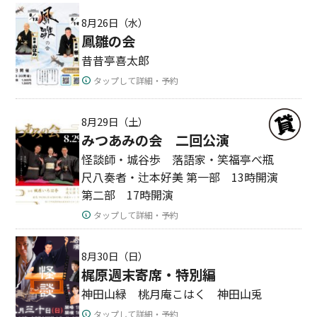
8月26日（水）
鳳雛の会
昔昔亭喜太郎
タップして詳細・予約
8月29日（土）
みつあみの会 二回公演
怪談師・城谷歩 落語家・笑福亭べ瓶
尺八奏者・辻本好美 第一部 13時開演
第二部 17時開演
タップして詳細・予約
8月30日（日）
梶原週末寄席・特別編
神田山緑 桃月庵こはく 神田山兎
タップして詳細・予約