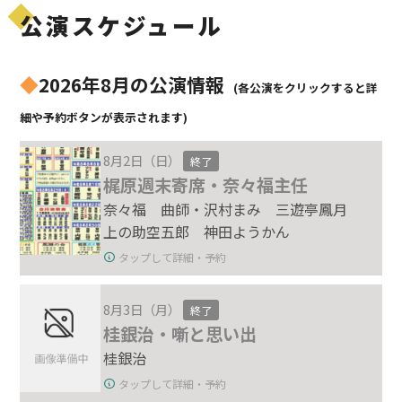
公演スケジュール
◆
2026年8月の公演情報
(各公演をクリックすると詳
細や予約ボタンが表示されます)
8月2日（日）
終了
梶原週末寄席・奈々福主任
奈々福 曲師・沢村まみ 三遊亭鳳月
上の助空五郎 神田ようかん
タップして詳細・予約
8月3日（月）
終了
桂銀治・噺と思い出
桂銀治
タップして詳細・予約