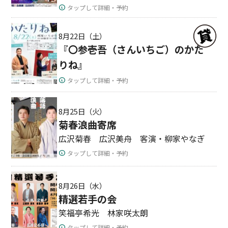
タップして詳細・予約
8月22日（土）
『〇参壱吾（さんいちご）のかた
りね』
タップして詳細・予約
8月25日（火）
菊春浪曲寄席
広沢菊春 広沢美舟 客演・柳家やなぎ
タップして詳細・予約
8月26日（水）
精選若手の会
笑福亭希光 林家咲太朗
タップして詳細・予約