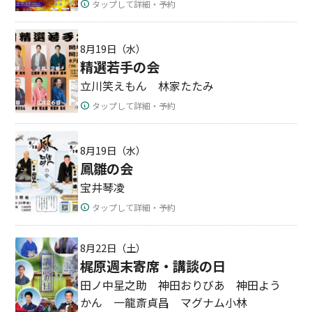
タップして詳細・予約
8月19日（水）
精選若手の会
立川笑えもん 林家たたみ
タップして詳細・予約
8月19日（水）
鳳雛の会
宝井琴凌
タップして詳細・予約
8月22日（土）
梶原週末寄席・講談の日
田ノ中星之助 神田おりびあ 神田よう
かん 一龍斎貞昌 マグナム小林