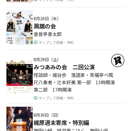
8月26日（水）
鳳雛の会
昔昔亭喜太郎
タップして詳細・予約
8月29日（土）
みつあみの会 二回公演
怪談師・城谷歩 落語家・笑福亭べ瓶
尺八奏者・辻本好美 第一部 13時開演
第二部 17時開演
タップして詳細・予約
8月30日（日）
梶原週末寄席・特別編
神田山緑 桃月庵こはく 神田山兎