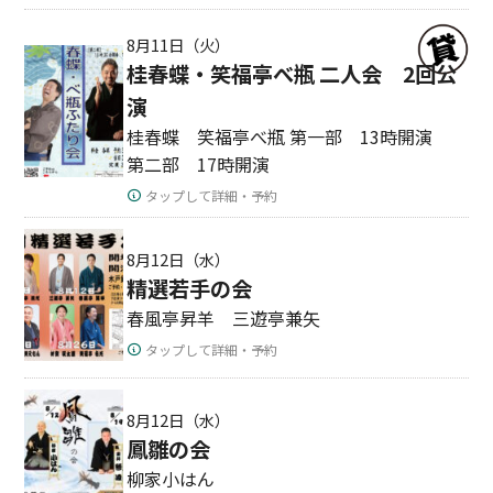
8月11日（火）
桂春蝶・笑福亭べ瓶 二人会 2回公
演
桂春蝶 笑福亭べ瓶 第一部 13時開演
第二部 17時開演
タップして詳細・予約
8月12日（水）
精選若手の会
春風亭昇羊 三遊亭兼矢
タップして詳細・予約
8月12日（水）
鳳雛の会
柳家小はん