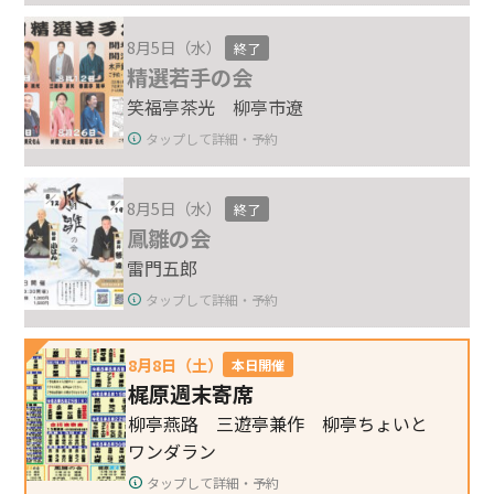
8月5日（水）
終了
精選若手の会
笑福亭茶光 柳亭市遼
タップして詳細・予約
8月5日（水）
終了
鳳雛の会
雷門五郎
タップして詳細・予約
8月8日（土）
本日開催
梶原週末寄席
柳亭燕路 三遊亭兼作 柳亭ちょいと
ワンダラン
タップして詳細・予約