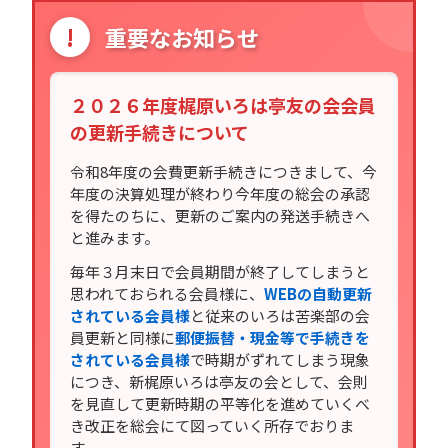
!
重要なお知らせ
２０２６年度梶原いろは亭友の会会員
の更新手続きについて
令和8年度の会費更新手続きにつきまして、今
年度の決算処理が終わり今年度の総会の承認
を得たのちに、更新のご案内の発送手続きへ
と進みます。
毎年３月末日で会員期間が終了してしまうと
思われておられる会員様に、
WEBの自動更新
されている会員様
と従来のいろは苦楽部の会
員更新と同様に
郵便振替・現金等で手続きを
されている会員様
で時期がずれてしまう現象
につき、新梶原いろは亭友の会として、会則
を見直して更新時期の平等化を進めていくべ
き改正を総会にて図っていく所存でおりま
す。