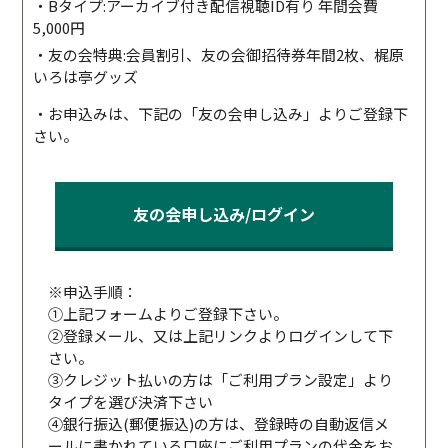
・Bタイプ:アーカイブ付き配信視聴ID有り 年間会費
5,000円
・友の会特典:会員割引、友の会御招待券年間2枚、梶原
いろは亭グッズ
・お申込みは、下記の「友の会申し込み」よりご登録下
さい。
友の会申し込み/ログイン
※申込手順：
①上記フォームよりご登録下さい。
②登録メール、又は上記リンクよりログインして下
さい。
③クレジット払いの方は「ご利用プラン設定」より
タイプを選び決済下さい
④銀行振込(郵便振込)の方は、登録時の自動返信メ
ールに書かれている口座にご利用プランの代金をお