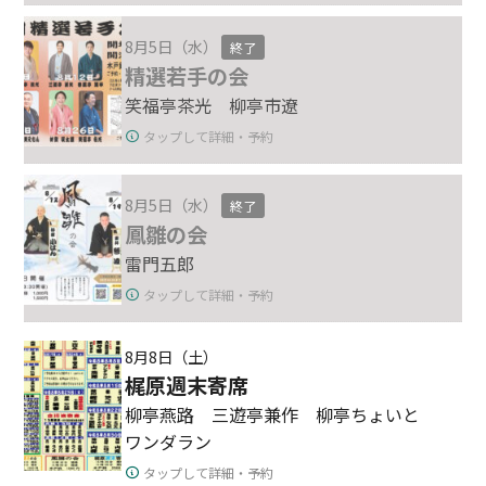
8月5日（水）
終了
精選若手の会
笑福亭茶光 柳亭市遼
タップして詳細・予約
8月5日（水）
終了
鳳雛の会
雷門五郎
タップして詳細・予約
8月8日（土）
梶原週末寄席
柳亭燕路 三遊亭兼作 柳亭ちょいと
ワンダラン
タップして詳細・予約