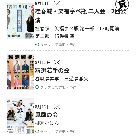
8月11日（火）
桂春蝶・笑福亭べ瓶 二人会 2回公
演
桂春蝶 笑福亭べ瓶 第一部 13時開演
第二部 17時開演
タップして詳細・予約
8月12日（水）
精選若手の会
春風亭昇羊 三遊亭兼矢
タップして詳細・予約
8月12日（水）
鳳雛の会
柳家小はん
タップして詳細・予約