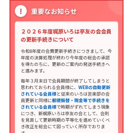
!
重要なお知らせ
２０２６年度梶原いろは亭友の会会員
の更新手続きについて
令和8年度の会費更新手続きにつきまして、今
年度の決算処理が終わり今年度の総会の承認
を得たのちに、更新のご案内の発送手続きへ
と進みます。
毎年３月末日で会員期間が終了してしまうと
思われておられる会員様に、
WEBの自動更新
されている会員様
と従来のいろは苦楽部の会
員更新と同様に
郵便振替・現金等で手続きを
されている会員様
で時期がずれてしまう現象
につき、新梶原いろは亭友の会として、会則
を見直して更新時期の平等化を進めていくべ
き改正を総会にて図っていく所存でおりま
す。