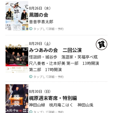
8月26日（水）
鳳雛の会
昔昔亭喜太郎
タップして詳細・予約
8月29日（土）
みつあみの会 二回公演
怪談師・城谷歩 落語家・笑福亭べ瓶
尺八奏者・辻本好美 第一部 13時開演
第二部 17時開演
タップして詳細・予約
8月30日（日）
梶原週末寄席・特別編
神田山緑 桃月庵こはく 神田山兎
タップして詳細・予約