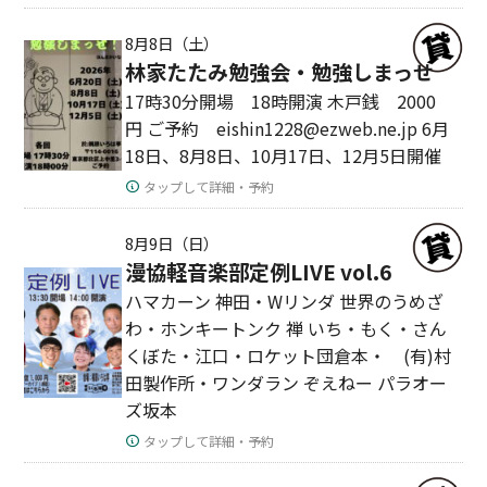
8月8日（土）
林家たたみ勉強会・勉強しまっせ
17時30分開場 18時開演 木戸銭 2000
円 ご予約 eishin1228@ezweb.ne.jp 6月
18日、8月8日、10月17日、12月5日開催
タップして詳細・予約
8月9日（日）
漫協軽音楽部定例LIVE vol.6
ハマカーン 神田・Wリンダ 世界のうめざ
わ・ホンキートンク 禅 いち・もく・さん
くぼた・江口・ロケット団倉本・ (有)村
田製作所・ワンダラン ぞえねー パラオー
ズ坂本
タップして詳細・予約