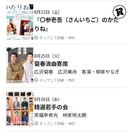
8月22日（土）
『〇参壱吾（さんいちご）のかた
りね』
タップして詳細・予約
8月25日（火）
菊春浪曲寄席
広沢菊春 広沢美舟 客演・柳家やなぎ
タップして詳細・予約
8月26日（水）
精選若手の会
笑福亭希光 林家咲太朗
タップして詳細・予約