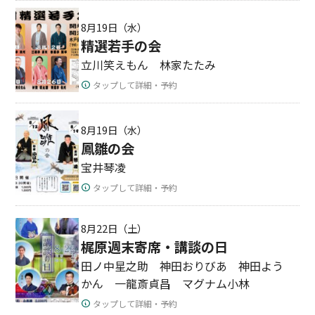
8月19日（水）
精選若手の会
立川笑えもん 林家たたみ
タップして詳細・予約
8月19日（水）
鳳雛の会
宝井琴凌
タップして詳細・予約
8月22日（土）
梶原週末寄席・講談の日
田ノ中星之助 神田おりびあ 神田よう
かん 一龍斎貞昌 マグナム小林
タップして詳細・予約