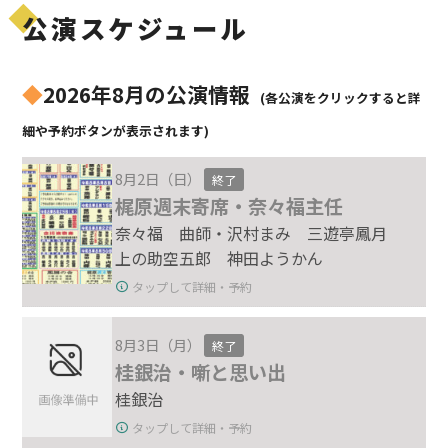
公演スケジュール
◆
2026年8月の公演情報
(各公演をクリックすると詳
細や予約ボタンが表示されます)
8月2日（日）
終了
梶原週末寄席・奈々福主任
奈々福 曲師・沢村まみ 三遊亭鳳月
上の助空五郎 神田ようかん
タップして詳細・予約
8月3日（月）
終了
桂銀治・噺と思い出
桂銀治
タップして詳細・予約