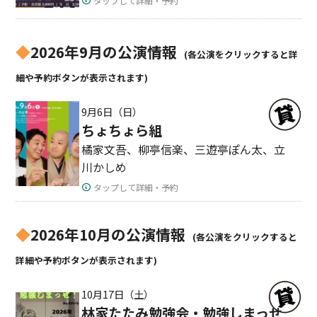
タップして詳細・予約
◆
2026年9月の公演情報
(各公演をクリックすると詳
細や予約ボタンが表示されます)
9月6日（日）
ちょちょら組
橘家文吾、柳亭信楽、三遊亭ぽん太、立
川かしめ
タップして詳細・予約
◆
2026年10月の公演情報
(各公演をクリックすると
詳細や予約ボタンが表示されます)
10月17日（土）
林家たたみ勉強会・勉強しまっせ