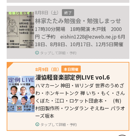
8月8日（土）
終了
林家たたみ勉強会・勉強しまっせ
17時30分開場 18時開演 木戸銭 2000
円 ご予約 eishin1228@ezweb.ne.jp 6月
18日、8月8日、10月17日、12月5日開催
タップして詳細・予約
8月9日（日）
本日開催
漫協軽音楽部定例LIVE vol.6
ハマカーン 神田・Wリンダ 世界のうめざ
わ・ホンキートンク 禅 いち・もく・さん
くぼた・江口・ロケット団倉本・ (有)
村田製作所・ワンダラン ぞえねー パラオ
ーズ坂本
タップして詳細・予約