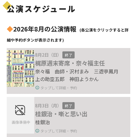
公演スケジュール
◆
2026年8月の公演情報
(各公演をクリックすると詳
細や予約ボタンが表示されます)
8月2日（日）
終了
梶原週末寄席・奈々福主任
奈々福 曲師・沢村まみ 三遊亭鳳月
上の助空五郎 神田ようかん
タップして詳細・予約
8月3日（月）
終了
桂銀治・噺と思い出
桂銀治
タップして詳細・予約