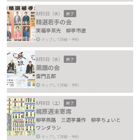
8月5日（水）
終了
精選若手の会
笑福亭茶光 柳亭市遼
タップして詳細・予約
8月5日（水）
終了
鳳雛の会
雷門五郎
タップして詳細・予約
8月8日（土）
終了
梶原週末寄席
柳亭燕路 三遊亭兼作 柳亭ちょいと
ワンダラン
タップして詳細・予約