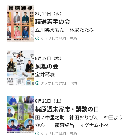
8月19日（水）
精選若手の会
立川笑えもん 林家たたみ
タップして詳細・予約
8月19日（水）
鳳雛の会
宝井琴凌
タップして詳細・予約
8月22日（土）
梶原週末寄席・講談の日
田ノ中星之助 神田おりびあ 神田よう
かん 一龍斎貞昌 マグナム小林
タップして詳細・予約