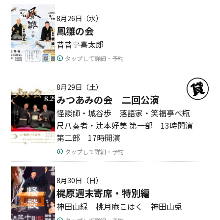
8月26日（水）
鳳雛の会
昔昔亭喜太郎
タップして詳細・予約
8月29日（土）
みつあみの会 二回公演
怪談師・城谷歩 落語家・笑福亭べ瓶
尺八奏者・辻本好美 第一部 13時開演
第二部 17時開演
タップして詳細・予約
8月30日（日）
梶原週末寄席・特別編
神田山緑 桃月庵こはく 神田山兎