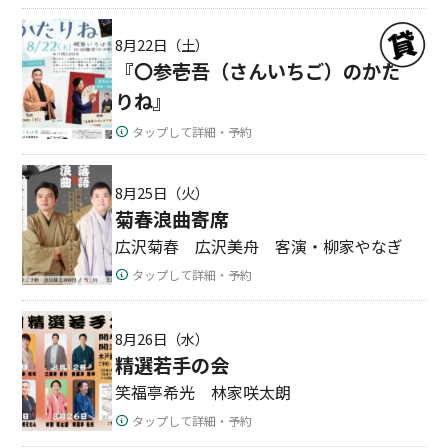
8月22日（土）
『〇参壱吾（さんいちご）のかた
りね』
タップして詳細・予約
8月25日（火）
菊春浪曲寄席
広沢菊春 広沢美舟 客演・柳家やなぎ
タップして詳細・予約
8月26日（水）
精選若手の会
笑福亭希光 林家咲太朗
タップして詳細・予約