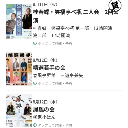
8月11日（火）
桂春蝶・笑福亭べ瓶 二人会 2回公
演
桂春蝶 笑福亭べ瓶 第一部 13時開演
第二部 17時開演
タップして詳細・予約
8月12日（水）
精選若手の会
春風亭昇羊 三遊亭兼矢
タップして詳細・予約
8月12日（水）
鳳雛の会
柳家小はん
タップして詳細・予約