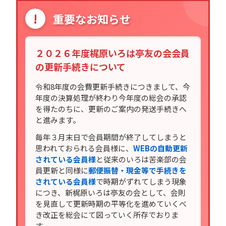
!
重要なお知らせ
２０２６年度梶原いろは亭友の会会員
の更新手続きについて
令和8年度の会費更新手続きにつきまして、今
年度の決算処理が終わり今年度の総会の承認
を得たのちに、更新のご案内の発送手続きへ
と進みます。
毎年３月末日で会員期間が終了してしまうと
思われておられる会員様に、
WEBの自動更新
されている会員様
と従来のいろは苦楽部の会
員更新と同様に
郵便振替・現金等で手続きを
されている会員様
で時期がずれてしまう現象
につき、新梶原いろは亭友の会として、会則
を見直して更新時期の平等化を進めていくべ
き改正を総会にて図っていく所存でおりま
す。