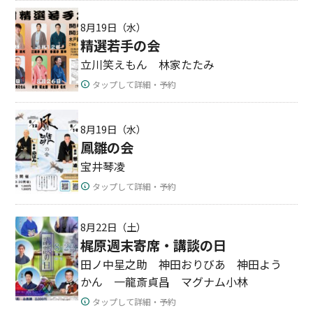
8月19日（水）
精選若手の会
立川笑えもん 林家たたみ
タップして詳細・予約
8月19日（水）
鳳雛の会
宝井琴凌
タップして詳細・予約
8月22日（土）
梶原週末寄席・講談の日
田ノ中星之助 神田おりびあ 神田よう
かん 一龍斎貞昌 マグナム小林
タップして詳細・予約