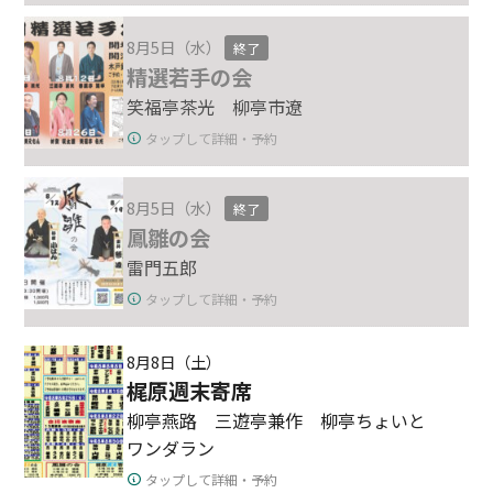
8月5日（水）
終了
精選若手の会
笑福亭茶光 柳亭市遼
タップして詳細・予約
8月5日（水）
終了
鳳雛の会
雷門五郎
タップして詳細・予約
8月8日（土）
梶原週末寄席
柳亭燕路 三遊亭兼作 柳亭ちょいと
ワンダラン
タップして詳細・予約