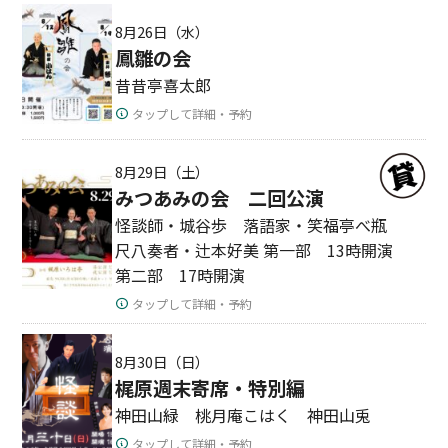
8月26日（水）
鳳雛の会
昔昔亭喜太郎
タップして詳細・予約
8月29日（土）
みつあみの会 二回公演
怪談師・城谷歩 落語家・笑福亭べ瓶
尺八奏者・辻本好美 第一部 13時開演
第二部 17時開演
タップして詳細・予約
8月30日（日）
梶原週末寄席・特別編
神田山緑 桃月庵こはく 神田山兎
タップして詳細・予約