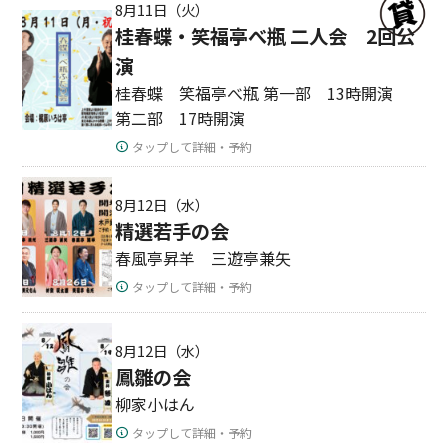
8月11日（火）
桂春蝶・笑福亭べ瓶 二人会 2回公
演
桂春蝶 笑福亭べ瓶 第一部 13時開演
第二部 17時開演
タップして詳細・予約
8月12日（水）
精選若手の会
春風亭昇羊 三遊亭兼矢
タップして詳細・予約
8月12日（水）
鳳雛の会
柳家小はん
タップして詳細・予約