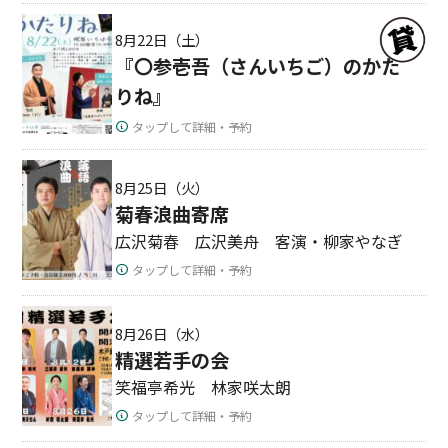
8月22日（土）
『〇参壱吾（さんいちご）のかた
りね』
タップして詳細・予約
8月25日（火）
菊春浪曲寄席
広沢菊春 広沢美舟 客演・柳家やなぎ
タップして詳細・予約
8月26日（水）
精選若手の会
笑福亭希光 林家咲太朗
タップして詳細・予約