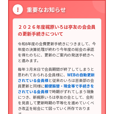
!
重要なお知らせ
２０２６年度梶原いろは亭友の会会員
の更新手続きについて
令和8年度の会費更新手続きにつきまして、今
年度の決算処理が終わり今年度の総会の承認
を得たのちに、更新のご案内の発送手続きへ
と進みます。
毎年３月末日で会員期間が終了してしまうと
思われておられる会員様に、
WEBの自動更新
されている会員様
と従来のいろは苦楽部の会
員更新と同様に
郵便振替・現金等で手続きを
されている会員様
で時期がずれてしまう現象
につき、新梶原いろは亭友の会として、会則
を見直して更新時期の平等化を進めていくべ
き改正を総会にて図っていく所存でおりま
す。