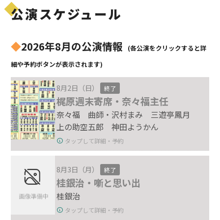
公演スケジュール
◆
2026年8月の公演情報
(各公演をクリックすると詳
細や予約ボタンが表示されます)
8月2日（日）
終了
梶原週末寄席・奈々福主任
奈々福 曲師・沢村まみ 三遊亭鳳月
上の助空五郎 神田ようかん
タップして詳細・予約
8月3日（月）
終了
桂銀治・噺と思い出
桂銀治
タップして詳細・予約