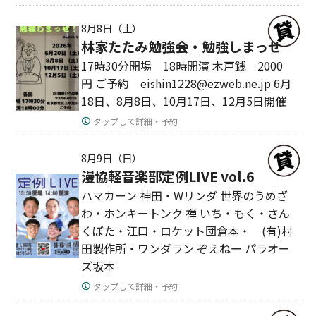
8月8日（土）
林家たたみ勉強会・勉強しまっせ
17時30分開場 18時開演 木戸銭 2000
円 ご予約 eishin1228@ezweb.ne.jp 6月
18日、8月8日、10月17日、12月5日開催
タップして詳細・予約
8月9日（日）
漫協軽音楽部定例LIVE vol.6
ハマカーン 神田・Wリンダ 世界のうめざ
わ・ホンキートンク 禅 いち・もく・さん
くぼた・江口・ロケット団倉本・ (有)村
田製作所・ワンダラン ぞえねー パラオー
ズ坂本
タップして詳細・予約