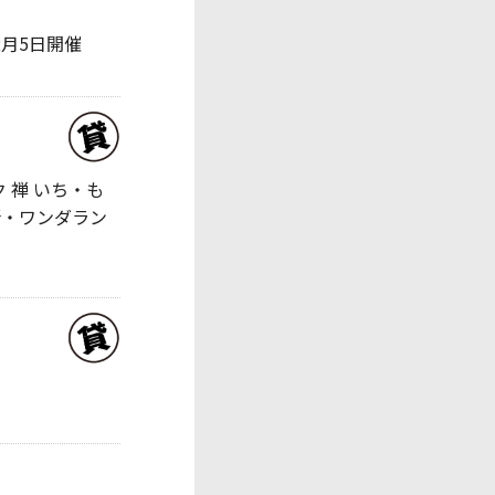
、12月5日開催
 禅 いち・も
所・ワンダラン