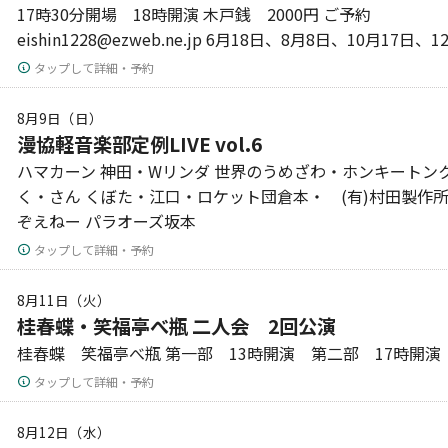
17時30分開場 18時開演 木戸銭 2000円 ご予約
eishin1228@ezweb.ne.jp 6月18日、8月8日、10月17日
タップして詳細・予約
8月9日（日）
漫協軽音楽部定例LIVE vol.6
ハマカーン 神田・Wリンダ 世界のうめざわ・ホンキートンク
く・さん くぼた・江口・ロケット団倉本・ (有)村田製作
ぞえねー パラオーズ坂本
タップして詳細・予約
8月11日（火）
桂春蝶・笑福亭べ瓶 二人会 2回公演
桂春蝶 笑福亭べ瓶 第一部 13時開演 第二部 17時開演
タップして詳細・予約
8月12日（水）