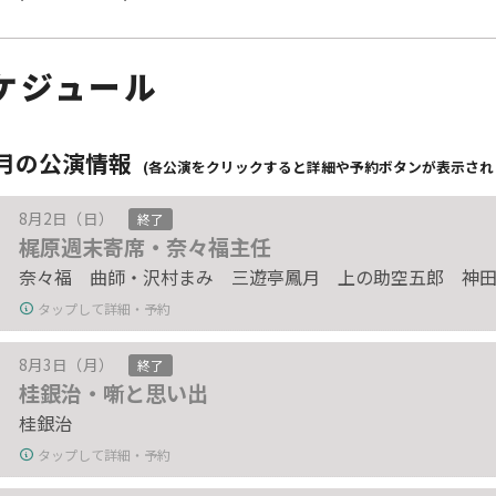
ケジュール
8月の公演情報
(各公演をクリックすると詳細や予約ボタンが表示され
8月2日（日）
終了
梶原週末寄席・奈々福主任
奈々福 曲師・沢村まみ 三遊亭鳳月 上の助空五郎 神
タップして詳細・予約
8月3日（月）
終了
桂銀治・噺と思い出
桂銀治
タップして詳細・予約