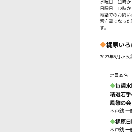
水曜日 11時か
日曜日 12時か
電話でのお問い
留守電になった
す。
◆
梶原いろ
2023年5月か
定員35名
◆
毎週水
精選若手の
鳳雛の会 
木戸銭 一般
◆
梶原日曜
木戸銭 一般