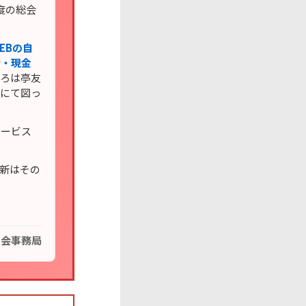
度の総会
EBの自
替・現金
いろは亭友
会にて図っ
サービス
更新はその
の会事務局