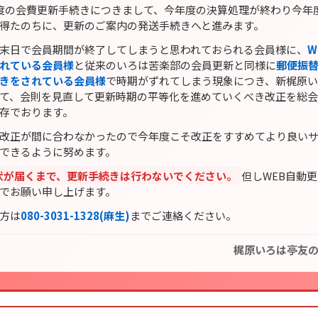
度の会費更新手続きにつきまして、今年度の決算処理が終わり今年
得たのちに、更新のご案内の発送手続きへと進みます。
末日で会員期間が終了してしまうと思われておられる会員様に、
W
れている会員様
と従来のいろは苦楽部の会員更新と同様に
郵便振
きをされている会員様
で時期がずれてしまう現象につき、新梶原
て、会則を見直して更新時期の平等化を進めていくべき改正を総
存でおります。
改正が間に合わなかったので今年度こそ改正をすすめてより良い
できるように努めます。
状が届くまで、更新手続きは行わないでください。
但しWEB自動
でお願い申し上げます。
方は
080-3031-1328(麻生)
までご連絡ください。
梶原いろは亭友