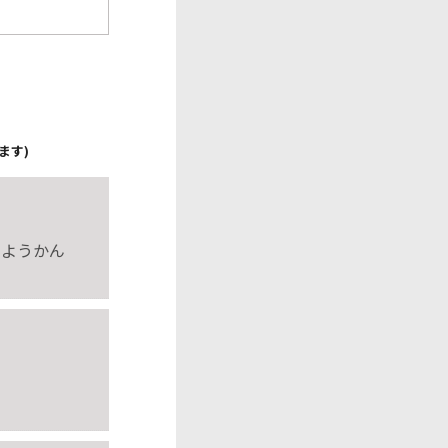
ます)
田ようかん