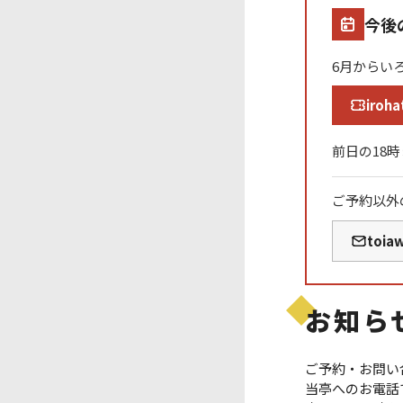
今後
6月からい
iroha
前日の18
ご予約以外
toia
お知ら
ご予約・お問い
当亭へのお電話