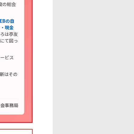
度の総会
EBの自
替・現金
いろは亭友
会にて図っ
サービス
更新はその
の会事務局