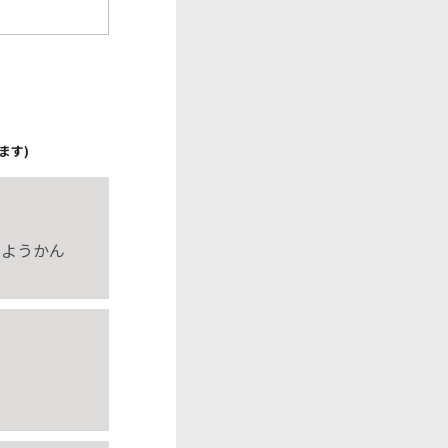
ます)
田ようかん