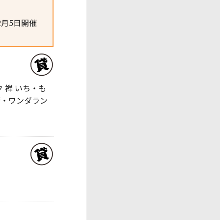
、12月5日開催
 禅 いち・も
所・ワンダラン