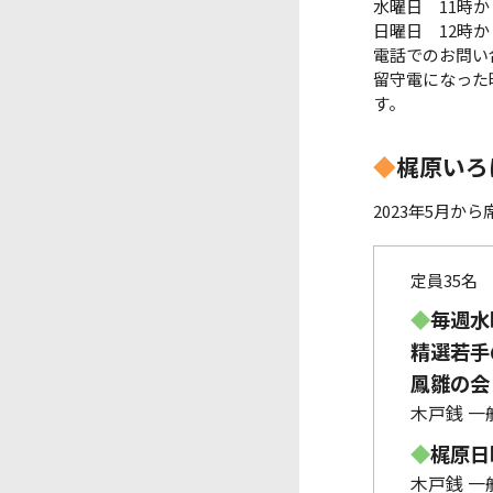
水曜日 11時か
日曜日 12時か
電話でのお問い
留守電になった
す。
◆
梶原いろ
2023年5月か
定員35名
◆
毎週水
精選若手の
鳳雛の会 
木戸銭 一般
◆
梶原日曜
木戸銭 一般