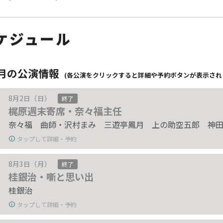
ケジュール
8月の公演情報
(各公演をクリックすると詳細や予約ボタンが表示され
8月2日（日）
終了
梶原週末寄席・奈々福主任
奈々福 曲師・沢村まみ 三遊亭鳳月 上の助空五郎 神
タップして詳細・予約
8月3日（月）
終了
桂銀治・噺と思い出
桂銀治
タップして詳細・予約