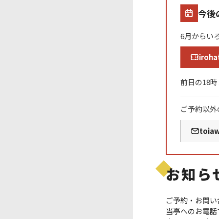
今後
6月からい
iroha
前日の18
ご予約以外
toia
お知ら
ご予約・お問い
当亭へのお電話