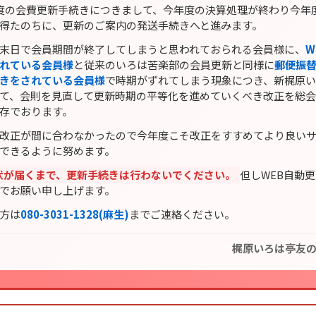
度の会費更新手続きにつきまして、今年度の決算処理が終わり今年
得たのちに、更新のご案内の発送手続きへと進みます。
末日で会員期間が終了してしまうと思われておられる会員様に、
W
れている会員様
と従来のいろは苦楽部の会員更新と同様に
郵便振
きをされている会員様
で時期がずれてしまう現象につき、新梶原
て、会則を見直して更新時期の平等化を進めていくべき改正を総
存でおります。
改正が間に合わなかったので今年度こそ改正をすすめてより良い
できるように努めます。
状が届くまで、更新手続きは行わないでください。
但しWEB自動
でお願い申し上げます。
方は
080-3031-1328(麻生)
までご連絡ください。
梶原いろは亭友