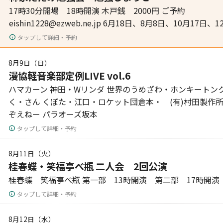
17時30分開場 18時開演 木戸銭 2000円 ご予約
eishin1228@ezweb.ne.jp 6月18日、8月8日、10月17日
タップして詳細・予約
8月9日（日）
漫協軽音楽部定例LIVE vol.6
ハマカーン 神田・Wリンダ 世界のうめざわ・ホンキートンク
く・さん くぼた・江口・ロケット団倉本・ (有)村田製作
ぞえねー パラオーズ坂本
タップして詳細・予約
8月11日（火）
桂春蝶・笑福亭べ瓶 二人会 2回公演
桂春蝶 笑福亭べ瓶 第一部 13時開演 第二部 17時開演
タップして詳細・予約
8月12日（水）