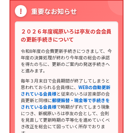
!
重要なお知らせ
２０２６年度梶原いろは亭友の会会員
の更新手続きについて
令和8年度の会費更新手続きにつきまして、今
年度の決算処理が終わり今年度の総会の承認
を得たのちに、更新のご案内の発送手続きへ
と進みます。
毎年３月末日で会員期間が終了してしまうと
思われておられる会員様に、
WEBの自動更新
されている会員様
と従来のいろは苦楽部の会
員更新と同様に
郵便振替・現金等で手続きを
されている会員様
で時期がずれてしまう現象
につき、新梶原いろは亭友の会として、会則
を見直して更新時期の平等化を進めていくべ
き改正を総会にて図っていく所存でおりま
す。