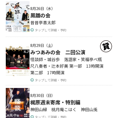
8月26日（水）
鳳雛の会
昔昔亭喜太郎
タップして詳細・予約
8月29日（土）
みつあみの会 二回公演
怪談師・城谷歩 落語家・笑福亭べ瓶
尺八奏者・辻本好美 第一部 13時開演
第二部 17時開演
タップして詳細・予約
8月30日（日）
梶原週末寄席・特別編
神田山緑 桃月庵こはく 神田山兎
タップして詳細・予約