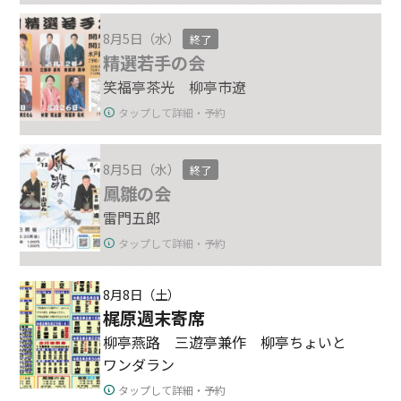
8月5日（水）
終了
精選若手の会
笑福亭茶光 柳亭市遼
タップして詳細・予約
8月5日（水）
終了
鳳雛の会
雷門五郎
タップして詳細・予約
8月8日（土）
梶原週末寄席
柳亭燕路 三遊亭兼作 柳亭ちょいと
ワンダラン
タップして詳細・予約