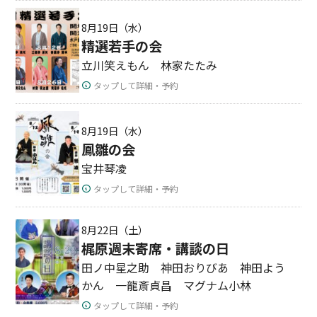
8月19日（水）
精選若手の会
立川笑えもん 林家たたみ
タップして詳細・予約
8月19日（水）
鳳雛の会
宝井琴凌
タップして詳細・予約
8月22日（土）
梶原週末寄席・講談の日
田ノ中星之助 神田おりびあ 神田よう
かん 一龍斎貞昌 マグナム小林
タップして詳細・予約