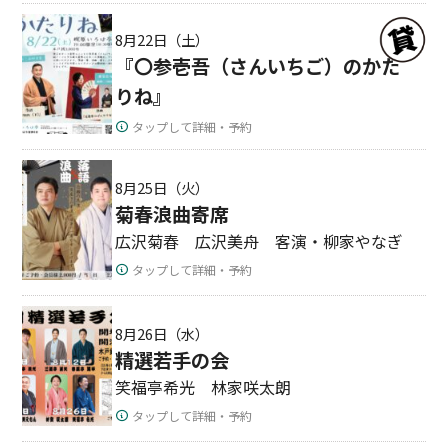
8月22日（土）
『〇参壱吾（さんいちご）のかた
りね』
タップして詳細・予約
8月25日（火）
菊春浪曲寄席
広沢菊春 広沢美舟 客演・柳家やなぎ
タップして詳細・予約
8月26日（水）
精選若手の会
笑福亭希光 林家咲太朗
タップして詳細・予約