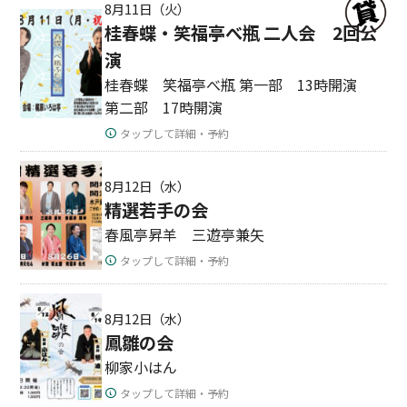
8月11日（火）
桂春蝶・笑福亭べ瓶 二人会 2回公
演
桂春蝶 笑福亭べ瓶 第一部 13時開演
第二部 17時開演
タップして詳細・予約
8月12日（水）
精選若手の会
春風亭昇羊 三遊亭兼矢
タップして詳細・予約
8月12日（水）
鳳雛の会
柳家小はん
タップして詳細・予約