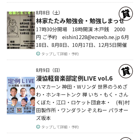
8月8日（土）
林家たたみ勉強会・勉強しまっせ
17時30分開場 18時開演 木戸銭 2000
円 ご予約 eishin1228@ezweb.ne.jp 6月
18日、8月8日、10月17日、12月5日開催
タップして詳細・予約
8月9日（日）
漫協軽音楽部定例LIVE vol.6
ハマカーン 神田・Wリンダ 世界のうめざ
わ・ホンキートンク 禅 いち・もく・さん
くぼた・江口・ロケット団倉本・ (有)村
田製作所・ワンダラン ぞえねー パラオー
ズ坂本
タップして詳細・予約