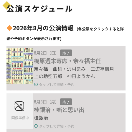
公演スケジュール
◆
2026年8月の公演情報
(各公演をクリックすると詳
細や予約ボタンが表示されます)
8月2日（日）
終了
梶原週末寄席・奈々福主任
奈々福 曲師・沢村まみ 三遊亭鳳月
上の助空五郎 神田ようかん
タップして詳細・予約
8月3日（月）
終了
桂銀治・噺と思い出
桂銀治
タップして詳細・予約