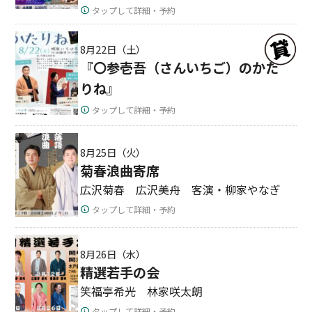
タップして詳細・予約
8月22日（土）
『〇参壱吾（さんいちご）のかた
りね』
タップして詳細・予約
8月25日（火）
菊春浪曲寄席
広沢菊春 広沢美舟 客演・柳家やなぎ
タップして詳細・予約
8月26日（水）
精選若手の会
笑福亭希光 林家咲太朗
タップして詳細・予約