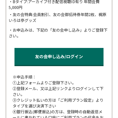
・Bタイプ:アーカイブ付き配信視聴ID有り 年間会費
5,000円
・友の会特典:会員割引、友の会御招待券年間2枚、梶原
いろは亭グッズ
・お申込みは、下記の「友の会申し込み」よりご登録下
さい。
友の会申し込み/ログイン
※申込手順：
①上記フォームよりご登録下さい。
②登録メール、又は上記リンクよりログインして下
さい。
③クレジット払いの方は「ご利用プラン設定」より
タイプを選び決済下さい
④銀行振込(郵便振込)の方は、登録時の自動返信メ
ールに書かれている口座にご利用プランの代金をお