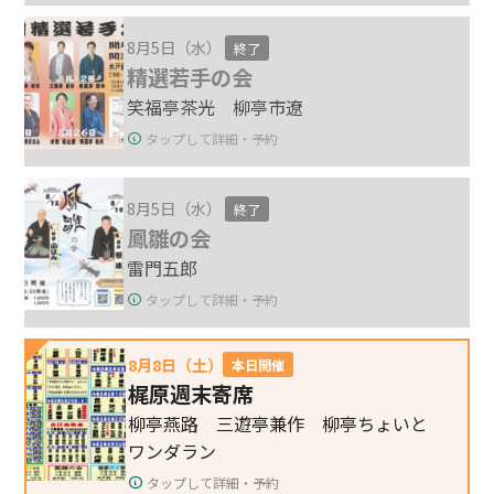
8月5日（水）
終了
精選若手の会
笑福亭茶光 柳亭市遼
タップして詳細・予約
8月5日（水）
終了
鳳雛の会
雷門五郎
タップして詳細・予約
8月8日（土）
本日開催
梶原週末寄席
柳亭燕路 三遊亭兼作 柳亭ちょいと
ワンダラン
タップして詳細・予約