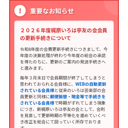
!
重要なお知らせ
２０２６年度梶原いろは亭友の会会員
の更新手続きについて
令和8年度の会費更新手続きにつきまして、今
年度の決算処理が終わり今年度の総会の承認
を得たのちに、更新のご案内の発送手続きへ
と進みます。
毎年３月末日で会員期間が終了してしまうと
思われておられる会員様に、
WEBの自動更新
されている会員様
と従来のいろは苦楽部の会
員更新と同様に
郵便振替・現金等で手続きを
されている会員様
で時期がずれてしまう現象
につき、新梶原いろは亭友の会として、会則
を見直して更新時期の平等化を進めていくべ
き改正を総会にて図っていく所存でおりま
す。