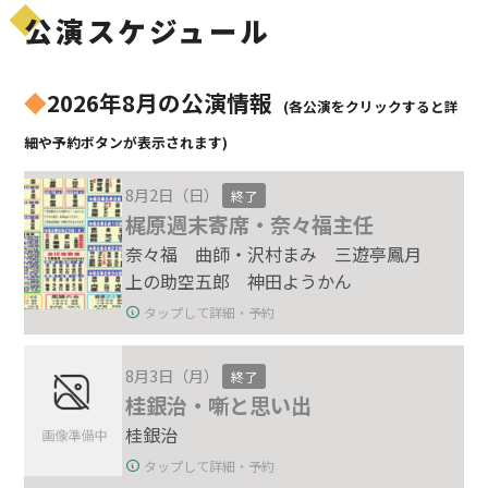
公演スケジュール
◆
2026年8月の公演情報
(各公演をクリックすると詳
細や予約ボタンが表示されます)
8月2日（日）
終了
梶原週末寄席・奈々福主任
奈々福 曲師・沢村まみ 三遊亭鳳月
上の助空五郎 神田ようかん
タップして詳細・予約
8月3日（月）
終了
桂銀治・噺と思い出
桂銀治
タップして詳細・予約