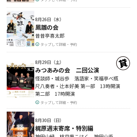
8月26日（水）
鳳雛の会
昔昔亭喜太郎
タップして詳細・予約
8月29日（土）
みつあみの会 二回公演
怪談師・城谷歩 落語家・笑福亭べ瓶
尺八奏者・辻本好美 第一部 13時開演
第二部 17時開演
タップして詳細・予約
8月30日（日）
梶原週末寄席・特別編
神田山緑 桃月庵こはく 神田山兎