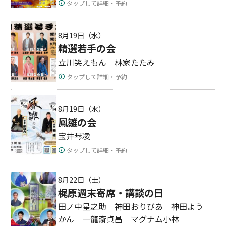
タップして詳細・予約
8月19日（水）
精選若手の会
立川笑えもん 林家たたみ
タップして詳細・予約
8月19日（水）
鳳雛の会
宝井琴凌
タップして詳細・予約
8月22日（土）
梶原週末寄席・講談の日
田ノ中星之助 神田おりびあ 神田よう
かん 一龍斎貞昌 マグナム小林