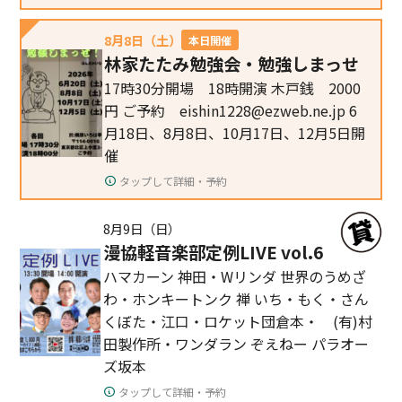
8月8日（土）
本日開催
林家たたみ勉強会・勉強しまっせ
17時30分開場 18時開演 木戸銭 2000
円 ご予約 eishin1228@ezweb.ne.jp 6
月18日、8月8日、10月17日、12月5日開
催
タップして詳細・予約
8月9日（日）
漫協軽音楽部定例LIVE vol.6
ハマカーン 神田・Wリンダ 世界のうめざ
わ・ホンキートンク 禅 いち・もく・さん
くぼた・江口・ロケット団倉本・ (有)村
田製作所・ワンダラン ぞえねー パラオー
ズ坂本
タップして詳細・予約