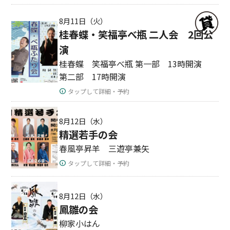
8月11日（火）
桂春蝶・笑福亭べ瓶 二人会 2回公
演
桂春蝶 笑福亭べ瓶 第一部 13時開演
第二部 17時開演
タップして詳細・予約
8月12日（水）
精選若手の会
春風亭昇羊 三遊亭兼矢
タップして詳細・予約
8月12日（水）
鳳雛の会
柳家小はん