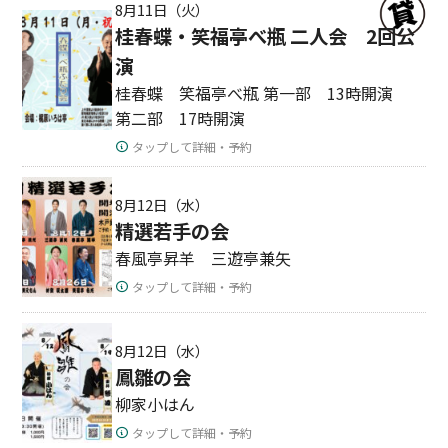
8月11日（火）
桂春蝶・笑福亭べ瓶 二人会 2回公
演
桂春蝶 笑福亭べ瓶 第一部 13時開演
第二部 17時開演
タップして詳細・予約
8月12日（水）
精選若手の会
春風亭昇羊 三遊亭兼矢
タップして詳細・予約
8月12日（水）
鳳雛の会
柳家小はん
タップして詳細・予約