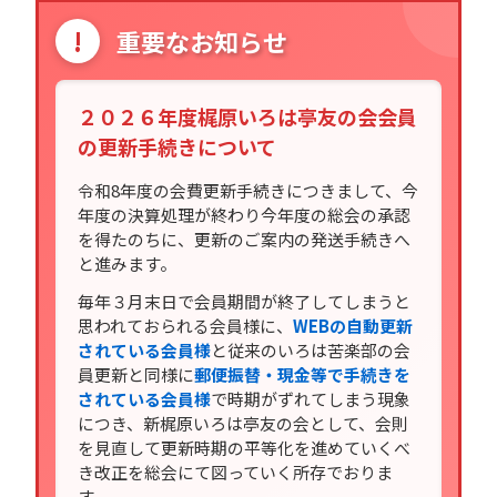
!
重要なお知らせ
２０２６年度梶原いろは亭友の会会員
の更新手続きについて
令和8年度の会費更新手続きにつきまして、今
年度の決算処理が終わり今年度の総会の承認
を得たのちに、更新のご案内の発送手続きへ
と進みます。
毎年３月末日で会員期間が終了してしまうと
思われておられる会員様に、
WEBの自動更新
されている会員様
と従来のいろは苦楽部の会
員更新と同様に
郵便振替・現金等で手続きを
されている会員様
で時期がずれてしまう現象
につき、新梶原いろは亭友の会として、会則
を見直して更新時期の平等化を進めていくべ
き改正を総会にて図っていく所存でおりま
す。