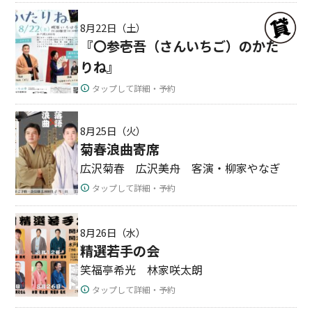
8月22日（土）
『〇参壱吾（さんいちご）のかた
りね』
タップして詳細・予約
8月25日（火）
菊春浪曲寄席
広沢菊春 広沢美舟 客演・柳家やなぎ
タップして詳細・予約
8月26日（水）
精選若手の会
笑福亭希光 林家咲太朗
タップして詳細・予約