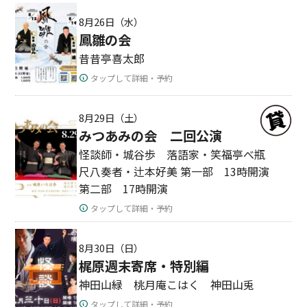
8月26日（水）
鳳雛の会
昔昔亭喜太郎
タップして詳細・予約
8月29日（土）
みつあみの会 二回公演
怪談師・城谷歩 落語家・笑福亭べ瓶
尺八奏者・辻本好美 第一部 13時開演
第二部 17時開演
タップして詳細・予約
8月30日（日）
梶原週末寄席・特別編
神田山緑 桃月庵こはく 神田山兎
タップして詳細・予約