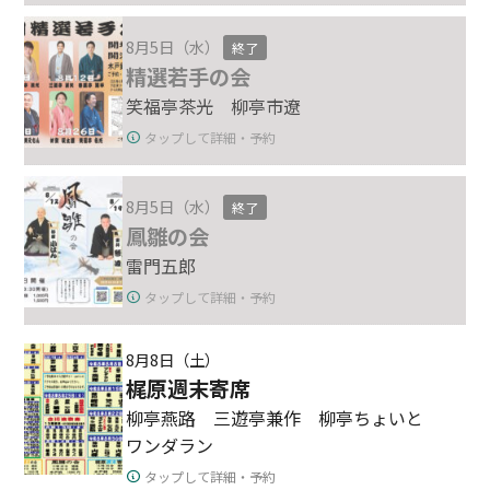
8月5日（水）
終了
精選若手の会
笑福亭茶光 柳亭市遼
タップして詳細・予約
8月5日（水）
終了
鳳雛の会
雷門五郎
タップして詳細・予約
8月8日（土）
梶原週末寄席
柳亭燕路 三遊亭兼作 柳亭ちょいと
ワンダラン
タップして詳細・予約