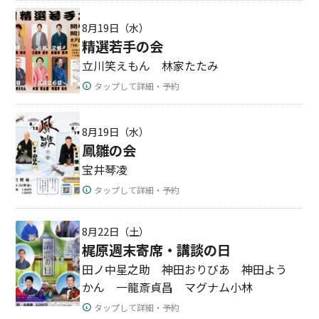
8月19日（水）
精選若手の会
立川笑えもん 林家たたみ
タップして詳細・予約
8月19日（水）
鳳雛の会
宝井琴凌
タップして詳細・予約
8月22日（土）
梶原週末寄席・講談の日
田ノ中星之助 神田おりびあ 神田よう
かん 一龍斎貞昌 マグナム小林
タップして詳細・予約