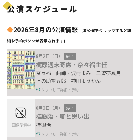
公演スケジュール
◆
2026年8月の公演情報
(各公演をクリックすると詳
細や予約ボタンが表示されます)
8月2日（日）
終了
梶原週末寄席・奈々福主任
奈々福 曲師・沢村まみ 三遊亭鳳月
上の助空五郎 神田ようかん
タップして詳細・予約
8月3日（月）
終了
桂銀治・噺と思い出
桂銀治
タップして詳細・予約