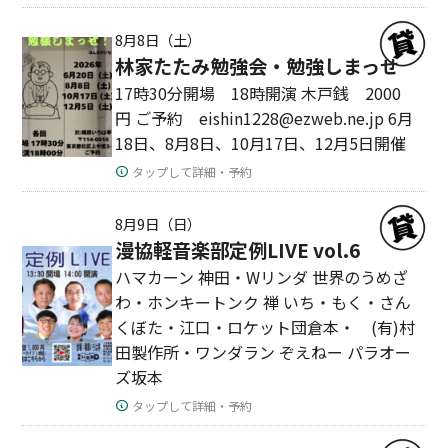
8月8日（土）
林家たたみ勉強会・勉強しまっせ
17時30分開場 18時開演 木戸銭 2000
円 ご予約 eishin1228@ezweb.ne.jp 6月
18日、8月8日、10月17日、12月5日開催
タップして詳細・予約
8月9日（日）
漫協軽音楽部定例LIVE vol.6
ハマカーン 神田・Wリンダ 世界のうめざ
わ・ホンキートンク 禅 いち・もく・さん
くぼた・江口・ロケット団倉本・ (有)村
田製作所・ワンダラン ぞえねー パラオー
ズ坂本
タップして詳細・予約