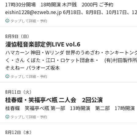
17時30分開場 18時開演 木戸銭 2000円 ご予約
eishin1228@ezweb.ne.jp 6月18日、8月8日、10月17日
タップして詳細・予約
8月9日（日）
漫協軽音楽部定例LIVE vol.6
ハマカーン 神田・Wリンダ 世界のうめざわ・ホンキートンク
く・さん くぼた・江口・ロケット団倉本・ (有)村田製作
ぞえねー パラオーズ坂本
タップして詳細・予約
8月11日（火）
桂春蝶・笑福亭べ瓶 二人会 2回公演
桂春蝶 笑福亭べ瓶 第一部 13時開演 第二部 17時開演
タップして詳細・予約
8月12日（水）