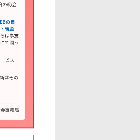
度の総会
EBの自
替・現金
いろは亭友
会にて図っ
サービス
更新はその
の会事務局