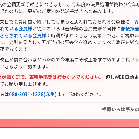
度の会費更新手続きにつきまして、今年度の決算処理が終わり今年
得たのちに、更新のご案内の発送手続きへと進みます。
末日で会員期間が終了してしまうと思われておられる会員様に、
W
れている会員様
と従来のいろは苦楽部の会員更新と同様に
郵便振
きをされている会員様
で時期がずれてしまう現象につき、新梶原
て、会則を見直して更新時期の平等化を進めていくべき改正を総
存でおります。
改正が間に合わなかったので今年度こそ改正をすすめてより良い
できるように努めます。
状が届くまで、更新手続きは行わないでください。
但しWEB自動
でお願い申し上げます。
方は
080-3031-1328(麻生)
までご連絡ください。
梶原いろは亭友