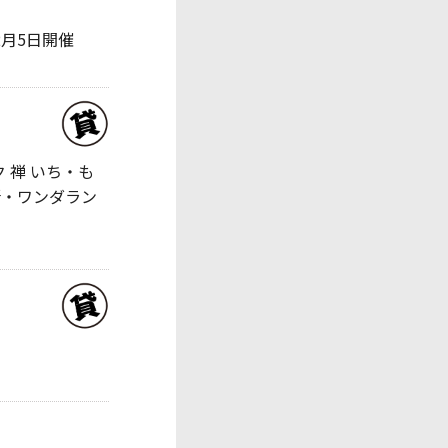
、12月5日開催
 禅 いち・も
所・ワンダラン