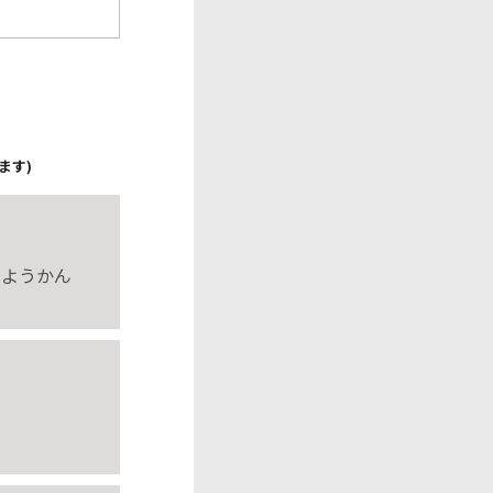
ます)
田ようかん