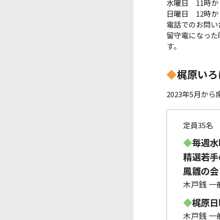
水曜日 11時か
日曜日 12時か
電話でのお問い
留守電になった
す。
◆
梶原いろ
2023年5月か
定員35名
◆
毎週水
精選若手の
鳳雛の会 
木戸銭 一般
◆
梶原日曜
木戸銭 一般