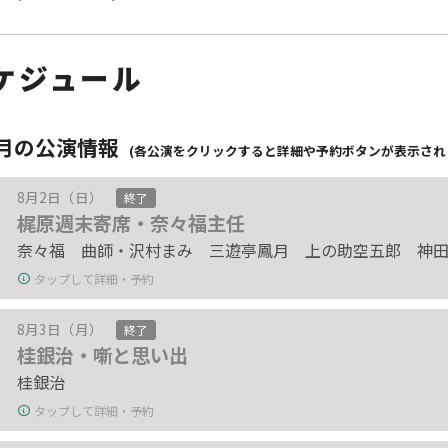
ケジュール
8月の公演情報
(各公演をクリックすると詳細や予約ボタンが表示され
8月2日（日）
終了
梶原週末寄席・奈々福主任
奈々福 曲師・沢村まみ 三遊亭鳳月 上の助空五郎 神
タップして詳細・予約
8月3日（月）
終了
桂銀治・噺と思い出
桂銀治
タップして詳細・予約