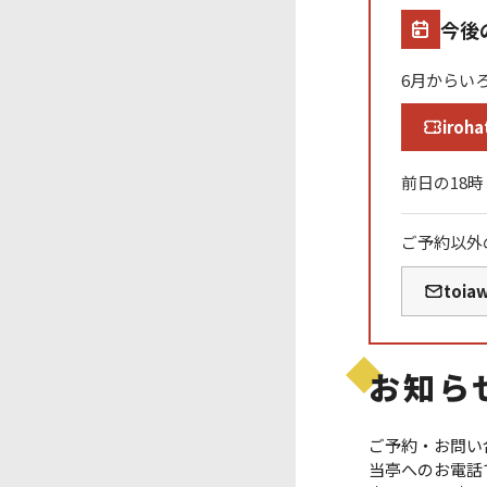
今後
6月からい
iroha
前日の18
ご予約以外
toia
お知ら
ご予約・お問い
当亭へのお電話