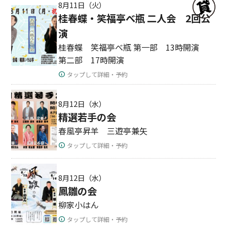
8月11日（火）
桂春蝶・笑福亭べ瓶 二人会 2回公
演
桂春蝶 笑福亭べ瓶 第一部 13時開演
第二部 17時開演
タップして詳細・予約
8月12日（水）
精選若手の会
春風亭昇羊 三遊亭兼矢
タップして詳細・予約
8月12日（水）
鳳雛の会
柳家小はん
タップして詳細・予約