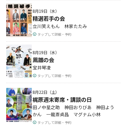
8月19日（水）
精選若手の会
立川笑えもん 林家たたみ
タップして詳細・予約
8月19日（水）
鳳雛の会
宝井琴凌
タップして詳細・予約
8月22日（土）
梶原週末寄席・講談の日
田ノ中星之助 神田おりびあ 神田よう
かん 一龍斎貞昌 マグナム小林
タップして詳細・予約