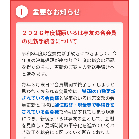
!
重要なお知らせ
２０２６年度梶原いろは亭友の会会員
の更新手続きについて
令和8年度の会費更新手続きにつきまして、今
年度の決算処理が終わり今年度の総会の承認
を得たのちに、更新のご案内の発送手続きへ
と進みます。
毎年３月末日で会員期間が終了してしまうと
思われておられる会員様に、
WEBの自動更新
されている会員様
と従来のいろは苦楽部の会
員更新と同様に
郵便振替・現金等で手続きを
されている会員様
で時期がずれてしまう現象
につき、新梶原いろは亭友の会として、会則
を見直して更新時期の平等化を進めていくべ
き改正を総会にて図っていく所存でおりま
す。