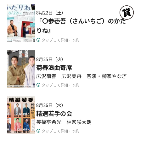
8月22日（土）
『〇参壱吾（さんいちご）のかた
りね』
タップして詳細・予約
8月25日（火）
菊春浪曲寄席
広沢菊春 広沢美舟 客演・柳家やなぎ
タップして詳細・予約
8月26日（水）
精選若手の会
笑福亭希光 林家咲太朗
タップして詳細・予約