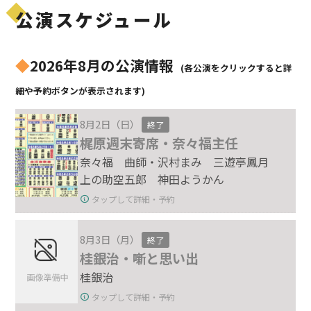
公演スケジュール
◆
2026年8月の公演情報
(各公演をクリックすると詳
細や予約ボタンが表示されます)
8月2日（日）
終了
梶原週末寄席・奈々福主任
奈々福 曲師・沢村まみ 三遊亭鳳月
上の助空五郎 神田ようかん
タップして詳細・予約
8月3日（月）
終了
桂銀治・噺と思い出
桂銀治
タップして詳細・予約