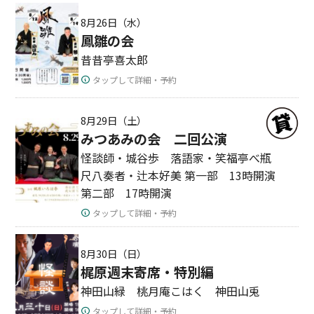
8月26日（水）
鳳雛の会
昔昔亭喜太郎
タップして詳細・予約
8月29日（土）
みつあみの会 二回公演
怪談師・城谷歩 落語家・笑福亭べ瓶
尺八奏者・辻本好美 第一部 13時開演
第二部 17時開演
タップして詳細・予約
8月30日（日）
梶原週末寄席・特別編
神田山緑 桃月庵こはく 神田山兎
タップして詳細・予約