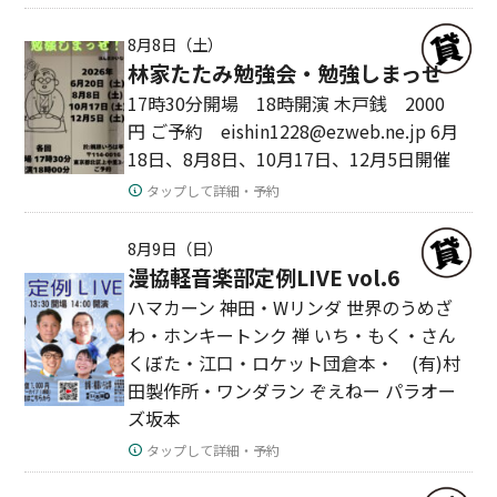
8月8日（土）
林家たたみ勉強会・勉強しまっせ
17時30分開場 18時開演 木戸銭 2000
円 ご予約 eishin1228@ezweb.ne.jp 6月
18日、8月8日、10月17日、12月5日開催
タップして詳細・予約
8月9日（日）
漫協軽音楽部定例LIVE vol.6
ハマカーン 神田・Wリンダ 世界のうめざ
わ・ホンキートンク 禅 いち・もく・さん
くぼた・江口・ロケット団倉本・ (有)村
田製作所・ワンダラン ぞえねー パラオー
ズ坂本
タップして詳細・予約