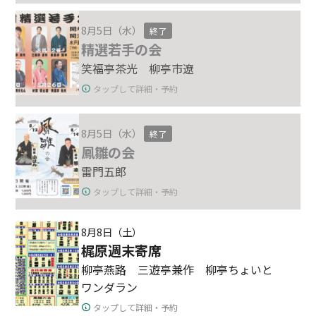
8月5日（水）
終了
精選若手の会
笑福亭茶光 柳亭市遼
タップして詳細・予約
8月5日（水）
終了
鳳雛の会
雷門五郎
タップして詳細・予約
8月8日（土）
梶原週末寄席
柳亭燕路 三遊亭兼作 柳亭ちょいと
ワンダラン
タップして詳細・予約