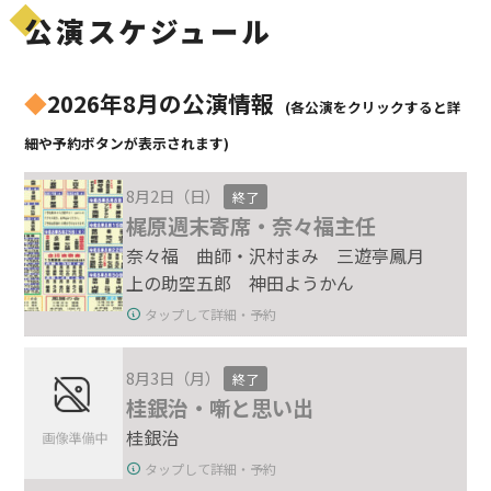
公演スケジュール
◆
2026年8月の公演情報
(各公演をクリックすると詳
細や予約ボタンが表示されます)
8月2日（日）
終了
梶原週末寄席・奈々福主任
奈々福 曲師・沢村まみ 三遊亭鳳月
上の助空五郎 神田ようかん
タップして詳細・予約
8月3日（月）
終了
桂銀治・噺と思い出
桂銀治
タップして詳細・予約