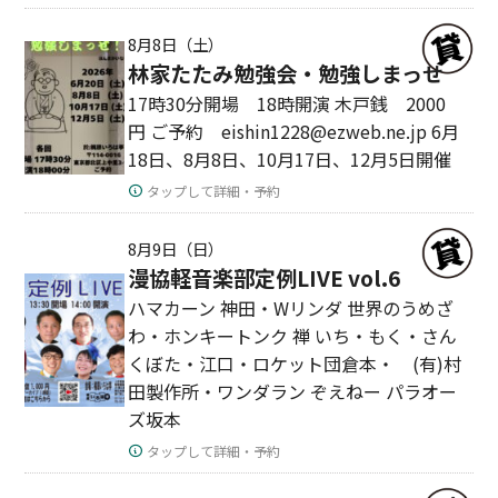
8月8日（土）
林家たたみ勉強会・勉強しまっせ
17時30分開場 18時開演 木戸銭 2000
円 ご予約 eishin1228@ezweb.ne.jp 6月
18日、8月8日、10月17日、12月5日開催
タップして詳細・予約
8月9日（日）
漫協軽音楽部定例LIVE vol.6
ハマカーン 神田・Wリンダ 世界のうめざ
わ・ホンキートンク 禅 いち・もく・さん
くぼた・江口・ロケット団倉本・ (有)村
田製作所・ワンダラン ぞえねー パラオー
ズ坂本
タップして詳細・予約