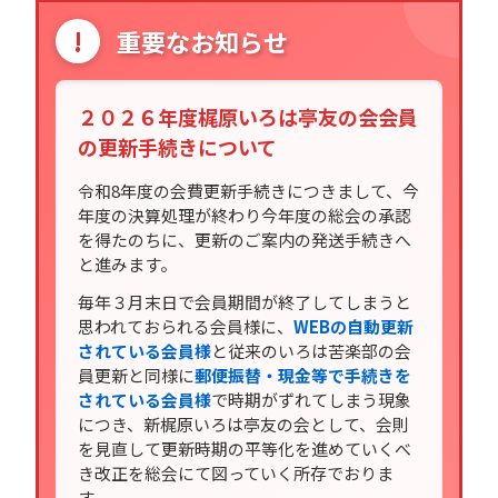
!
重要なお知らせ
２０２６年度梶原いろは亭友の会会員
の更新手続きについて
令和8年度の会費更新手続きにつきまして、今
年度の決算処理が終わり今年度の総会の承認
を得たのちに、更新のご案内の発送手続きへ
と進みます。
毎年３月末日で会員期間が終了してしまうと
思われておられる会員様に、
WEBの自動更新
されている会員様
と従来のいろは苦楽部の会
員更新と同様に
郵便振替・現金等で手続きを
されている会員様
で時期がずれてしまう現象
につき、新梶原いろは亭友の会として、会則
を見直して更新時期の平等化を進めていくべ
き改正を総会にて図っていく所存でおりま
す。