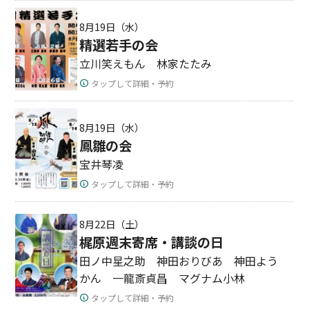
8月19日（水）
精選若手の会
立川笑えもん 林家たたみ
タップして詳細・予約
8月19日（水）
鳳雛の会
宝井琴凌
タップして詳細・予約
8月22日（土）
梶原週末寄席・講談の日
田ノ中星之助 神田おりびあ 神田よう
かん 一龍斎貞昌 マグナム小林
タップして詳細・予約