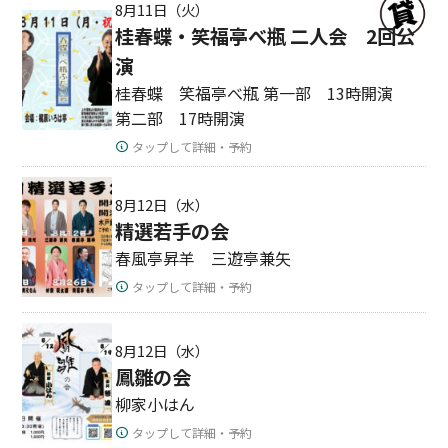
8月11日（火）
桂春蝶・笑福亭べ瓶 二人会 2回公
演
桂春蝶 笑福亭べ瓶 第一部 13時開演
第二部 17時開演
タップして詳細・予約
8月12日（水）
精選若手の会
春風亭昇羊 三遊亭兼矢
タップして詳細・予約
8月12日（水）
鳳雛の会
柳家小はん
タップして詳細・予約