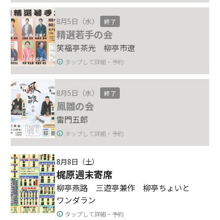
8月5日（水）
終了
精選若手の会
笑福亭茶光 柳亭市遼
タップして詳細・予約
8月5日（水）
終了
鳳雛の会
雷門五郎
タップして詳細・予約
8月8日（土）
梶原週末寄席
柳亭燕路 三遊亭兼作 柳亭ちょいと
ワンダラン
タップして詳細・予約