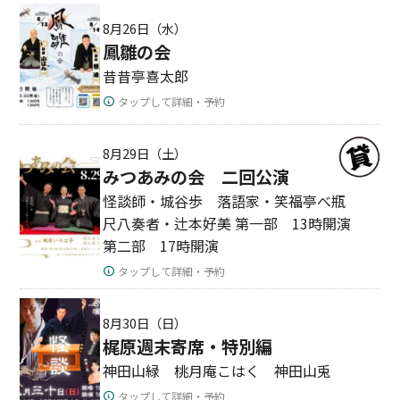
8月26日（水）
鳳雛の会
昔昔亭喜太郎
タップして詳細・予約
8月29日（土）
みつあみの会 二回公演
怪談師・城谷歩 落語家・笑福亭べ瓶
尺八奏者・辻本好美 第一部 13時開演
第二部 17時開演
タップして詳細・予約
8月30日（日）
梶原週末寄席・特別編
神田山緑 桃月庵こはく 神田山兎
タップして詳細・予約