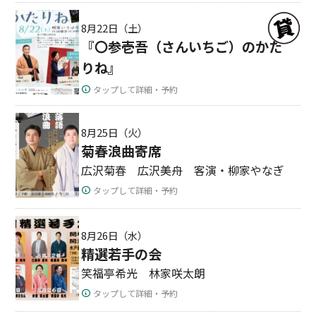
8月22日（土）
『〇参壱吾（さんいちご）のかた
りね』
タップして詳細・予約
8月25日（火）
菊春浪曲寄席
広沢菊春 広沢美舟 客演・柳家やなぎ
タップして詳細・予約
8月26日（水）
精選若手の会
笑福亭希光 林家咲太朗
タップして詳細・予約